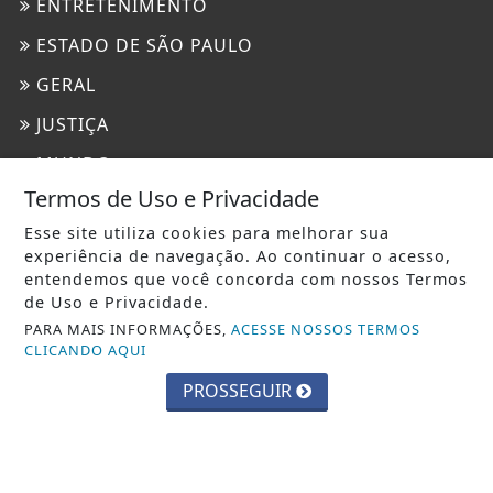
ENTRETENIMENTO
ESTADO DE SÃO PAULO
GERAL
JUSTIÇA
MUNDO
Termos de Uso e Privacidade
POLICIAL
Esse site utiliza cookies para melhorar sua
POLÍTICA
experiência de navegação. Ao continuar o acesso,
entendemos que você concorda com nossos Termos
SAÚDE
de Uso e Privacidade.
PARA MAIS INFORMAÇÕES,
ACESSE NOSSOS TERMOS
INFORMAÇÕES
CLICANDO AQUI
CONTATO
PROSSEGUIR
PAINEL DO USUÁRIO
TERMOS DE USO E PRIVACIDADE