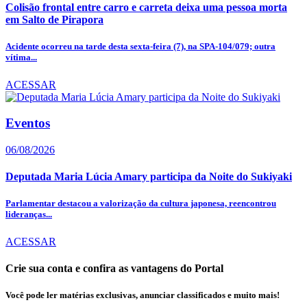
Colisão frontal entre carro e carreta deixa uma pessoa morta
em Salto de Pirapora
Acidente ocorreu na tarde desta sexta-feira (7), na SPA-104/079; outra
vítima...
ACESSAR
Eventos
06/08/2026
Deputada Maria Lúcia Amary participa da Noite do Sukiyaki
Parlamentar destacou a valorização da cultura japonesa, reencontrou
lideranças...
ACESSAR
Crie sua conta e confira as vantagens do Portal
Você pode ler matérias exclusivas, anunciar classificados e muito mais!