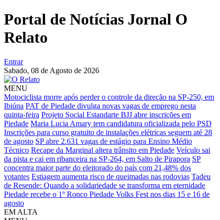
Portal de Notícias Jornal O
Relato
Entrar
Sabado,
08 de Agosto de 2026
MENU
Motociclista morre após perder o controle da direção na SP-250, em
Ibiúna
PAT de Piedade divulga novas vagas de emprego nesta
quinta-feira
Projeto Social Estandarte BJJ abre inscrições em
Piedade
Maria Lucia Amary tem candidatura oficializada pelo PSD
Inscrições para curso gratuito de instalações elétricas seguem até 28
de agosto
SP abre 2.631 vagas de estágio para Ensino Médio
Técnico
Recape da Marginal altera trânsito em Piedade
Veículo sai
da pista e cai em ribanceira na SP-264, em Salto de Pirapora
SP
concentra maior parte do eleitorado do país com 21,48% dos
votantes
Estiagem aumenta risco de queimadas nas rodovias
Tadeu
de Resende: Quando a solidariedade se transforma em eternidade
Piedade recebe o 1º Ronco Piedade Volks Fest nos dias 15 e 16 de
agosto
EM ALTA