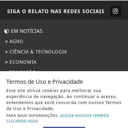
SIGA
O RELATO
NAS REDES SOCIAIS
EM NOTÍCIAS
AGRO
CIÊNCIA & TECNOLOGIA
ECONOMIA
EDUCAÇÃO
Termos de Uso e Privacidade
ENTRETENIMENTO
Esse site utiliza cookies para melhorar sua
ESTADO DE SÃO PAULO
experiência de navegação. Ao continuar o acesso,
entendemos que você concorda com nossos Termos
GERAL
de Uso e Privacidade.
JUSTIÇA
PARA MAIS INFORMAÇÕES,
ACESSE NOSSOS TERMOS
CLICANDO AQUI
MUNDO