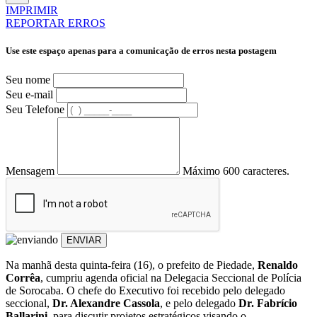
IMPRIMIR
REPORTAR ERROS
Use este espaço apenas para a comunicação de erros nesta postagem
Seu nome
Seu e-mail
Seu Telefone
Mensagem
Máximo 600 caracteres.
ENVIAR
Na manhã desta quinta-feira (16), o prefeito de Piedade,
Renaldo
Corrêa
, cumpriu agenda oficial na Delegacia Seccional de Polícia
de Sorocaba. O chefe do Executivo foi recebido pelo delegado
seccional,
Dr. Alexandre Cassola
, e pelo delegado
Dr. Fabrício
Ballarini
, para discutir projetos estratégicos visando o