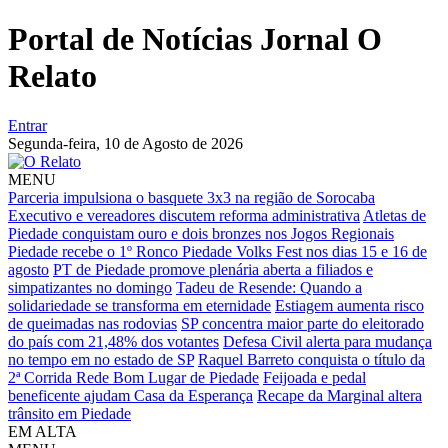
Portal de Notícias Jornal O
Relato
Entrar
Segunda-feira,
10 de Agosto de 2026
MENU
Parceria impulsiona o basquete 3x3 na região de Sorocaba
Executivo e vereadores discutem reforma administrativa
Atletas de
Piedade conquistam ouro e dois bronzes nos Jogos Regionais
Piedade recebe o 1º Ronco Piedade Volks Fest nos dias 15 e 16 de
agosto
PT de Piedade promove plenária aberta a filiados e
simpatizantes no domingo
Tadeu de Resende: Quando a
solidariedade se transforma em eternidade
Estiagem aumenta risco
de queimadas nas rodovias
SP concentra maior parte do eleitorado
do país com 21,48% dos votantes
Defesa Civil alerta para mudança
no tempo em no estado de SP
Raquel Barreto conquista o título da
2ª Corrida Rede Bom Lugar de Piedade
Feijoada e pedal
beneficente ajudam Casa da Esperança
Recape da Marginal altera
trânsito em Piedade
EM ALTA