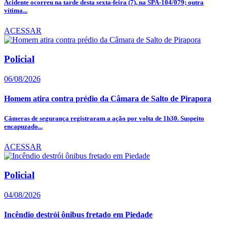
Acidente ocorreu na tarde desta sexta-feira (7), na SPA-104/079; outra
vítima...
ACESSAR
Policial
06/08/2026
Homem atira contra prédio da Câmara de Salto de Pirapora
Câmeras de segurança registraram a ação por volta de 1h30. Suspeito
encapuzado...
ACESSAR
Policial
04/08/2026
Incêndio destrói ônibus fretado em Piedade