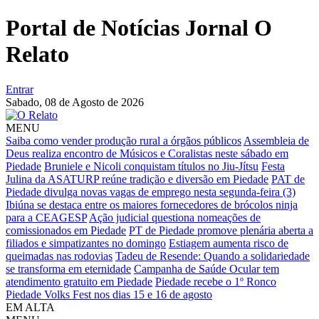
Portal de Notícias Jornal O
Relato
Entrar
Sabado,
08 de Agosto de 2026
MENU
Saiba como vender produção rural a órgãos públicos
Assembleia de
Deus realiza encontro de Músicos e Coralistas neste sábado em
Piedade
Bruniele e Nicoli conquistam títulos no Jiu-Jítsu
Festa
Julina da ASATURP reúne tradição e diversão em Piedade
PAT de
Piedade divulga novas vagas de emprego nesta segunda-feira (3)
Ibiúna se destaca entre os maiores fornecedores de brócolos ninja
para a CEAGESP
Ação judicial questiona nomeações de
comissionados em Piedade
PT de Piedade promove plenária aberta a
filiados e simpatizantes no domingo
Estiagem aumenta risco de
queimadas nas rodovias
Tadeu de Resende: Quando a solidariedade
se transforma em eternidade
Campanha de Saúde Ocular tem
atendimento gratuito em Piedade
Piedade recebe o 1º Ronco
Piedade Volks Fest nos dias 15 e 16 de agosto
EM ALTA