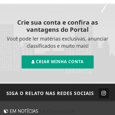
Crie sua conta e confira as
vantagens do Portal
Você pode ler matérias exclusivas, anunciar
classificados e muito mais!
CRIAR MINHA CONTA
SIGA
O RELATO
NAS REDES SOCIAIS
Termos de Uso e Privacidade
EM NOTÍCIAS