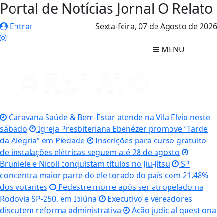
Portal de Notícias Jornal O Relato
Entrar
Sexta-feira,
07 de Agosto de 2026
MENU
Caravana Saúde & Bem-Estar atende na Vila Elvio neste
sábado
Igreja Presbiteriana Ebenézer promove “Tarde
da Alegria” em Piedade
Inscrições para curso gratuito
de instalações elétricas seguem até 28 de agosto
Bruniele e Nicoli conquistam títulos no Jiu-Jítsu
SP
concentra maior parte do eleitorado do país com 21,48%
dos votantes
Pedestre morre após ser atropelado na
Rodovia SP-250, em Ibiúna
Executivo e vereadores
discutem reforma administrativa
Ação judicial questiona