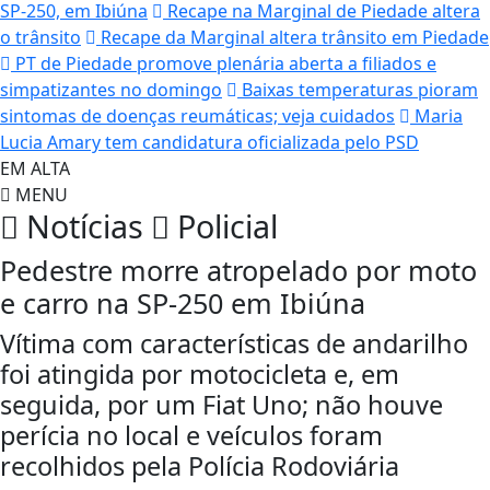
SP-250, em Ibiúna
Recape na Marginal de Piedade altera
o trânsito
Recape da Marginal altera trânsito em Piedade
PT de Piedade promove plenária aberta a filiados e
simpatizantes no domingo
Baixas temperaturas pioram
sintomas de doenças reumáticas; veja cuidados
Maria
Lucia Amary tem candidatura oficializada pelo PSD
EM ALTA
MENU
Notícias
Policial
Pedestre morre atropelado por moto
e carro na SP-250 em Ibiúna
Vítima com características de andarilho
foi atingida por motocicleta e, em
seguida, por um Fiat Uno; não houve
perícia no local e veículos foram
recolhidos pela Polícia Rodoviária