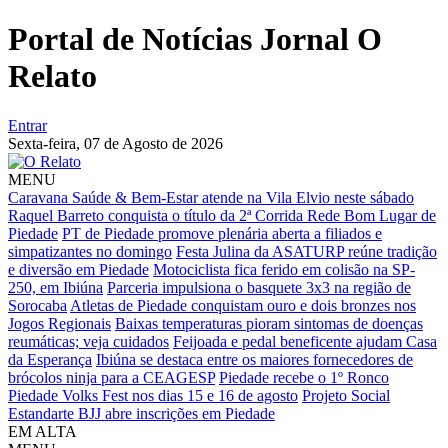
Portal de Notícias Jornal O
Relato
Entrar
Sexta-feira,
07 de Agosto de 2026
MENU
Caravana Saúde & Bem-Estar atende na Vila Elvio neste sábado
Raquel Barreto conquista o título da 2ª Corrida Rede Bom Lugar de
Piedade
PT de Piedade promove plenária aberta a filiados e
simpatizantes no domingo
Festa Julina da ASATURP reúne tradição
e diversão em Piedade
Motociclista fica ferido em colisão na SP-
250, em Ibiúna
Parceria impulsiona o basquete 3x3 na região de
Sorocaba
Atletas de Piedade conquistam ouro e dois bronzes nos
Jogos Regionais
Baixas temperaturas pioram sintomas de doenças
reumáticas; veja cuidados
Feijoada e pedal beneficente ajudam Casa
da Esperança
Ibiúna se destaca entre os maiores fornecedores de
brócolos ninja para a CEAGESP
Piedade recebe o 1º Ronco
Piedade Volks Fest nos dias 15 e 16 de agosto
Projeto Social
Estandarte BJJ abre inscrições em Piedade
EM ALTA