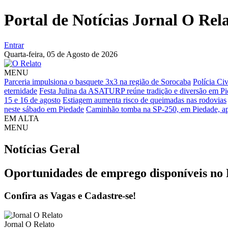
Portal de Notícias Jornal O Rel
Entrar
Quarta-feira,
05 de Agosto de 2026
MENU
Parceria impulsiona o basquete 3x3 na região de Sorocaba
Polícia Ci
eternidade
Festa Julina da ASATURP reúne tradição e diversão em P
15 e 16 de agosto
Estiagem aumenta risco de queimadas nas rodovias
neste sábado em Piedade
Caminhão tomba na SP-250, em Piedade, após
EM ALTA
MENU
Notícias
Geral
Oportunidades de emprego disponíveis no
Confira as Vagas e Cadastre-se!
Jornal O Relato