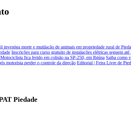
ato
vil investiga morte e mutilação de animais em propriedade rural de Pied
iedade
Inscrições para curso gratuito de instalações elétricas seguem até
Motociclista fica ferido em colisão na SP-250, em Ibiúna
Saiba como v
 motorista perder o controle da direção
Editorial | Feira Livre de Pi
 PAT Piedade