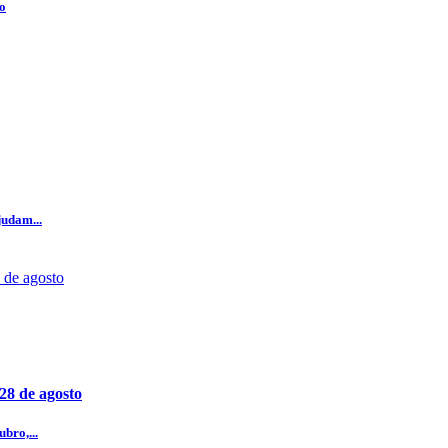
do
judam...
 28 de agosto
bro,...