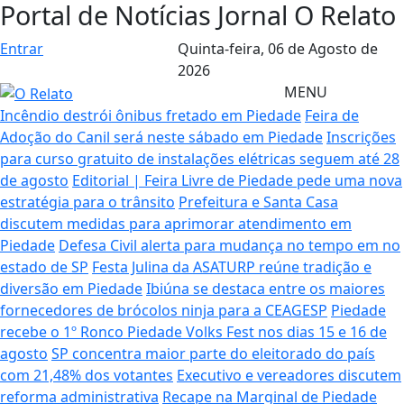
Portal de Notícias Jornal O Relato
Entrar
Quinta-feira,
06 de Agosto de
2026
MENU
Incêndio destrói ônibus fretado em Piedade
Feira de
Adoção do Canil será neste sábado em Piedade
Inscrições
para curso gratuito de instalações elétricas seguem até 28
de agosto
Editorial | Feira Livre de Piedade pede uma nova
estratégia para o trânsito
Prefeitura e Santa Casa
discutem medidas para aprimorar atendimento em
Piedade
Defesa Civil alerta para mudança no tempo em no
estado de SP
Festa Julina da ASATURP reúne tradição e
diversão em Piedade
Ibiúna se destaca entre os maiores
fornecedores de brócolos ninja para a CEAGESP
Piedade
recebe o 1º Ronco Piedade Volks Fest nos dias 15 e 16 de
agosto
SP concentra maior parte do eleitorado do país
com 21,48% dos votantes
Executivo e vereadores discutem
reforma administrativa
Recape na Marginal de Piedade