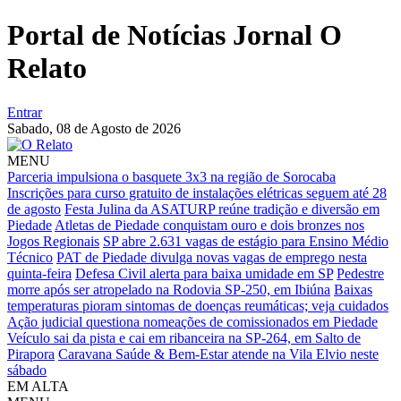
Portal de Notícias Jornal O
Relato
Entrar
Sabado,
08 de Agosto de 2026
MENU
Parceria impulsiona o basquete 3x3 na região de Sorocaba
Inscrições para curso gratuito de instalações elétricas seguem até 28
de agosto
Festa Julina da ASATURP reúne tradição e diversão em
Piedade
Atletas de Piedade conquistam ouro e dois bronzes nos
Jogos Regionais
SP abre 2.631 vagas de estágio para Ensino Médio
Técnico
PAT de Piedade divulga novas vagas de emprego nesta
quinta-feira
Defesa Civil alerta para baixa umidade em SP
Pedestre
morre após ser atropelado na Rodovia SP-250, em Ibiúna
Baixas
temperaturas pioram sintomas de doenças reumáticas; veja cuidados
Ação judicial questiona nomeações de comissionados em Piedade
Veículo sai da pista e cai em ribanceira na SP-264, em Salto de
Pirapora
Caravana Saúde & Bem-Estar atende na Vila Elvio neste
sábado
EM ALTA