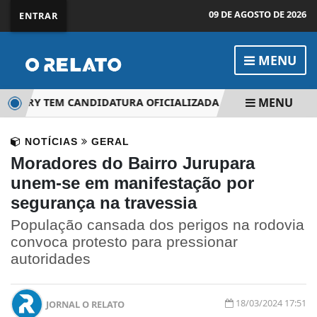
09 DE AGOSTO DE 2026
ENTRAR
MENU
MENU
MARY TEM CANDIDATURA OFICIALIZADA PELO PSD
MOTOC
NOTÍCIAS
GERAL
Moradores do Bairro Jurupara
unem-se em manifestação por
segurança na travessia
População cansada dos perigos na rodovia
convoca protesto para pressionar
autoridades
18/03/2024 17:51
JORNAL O RELATO