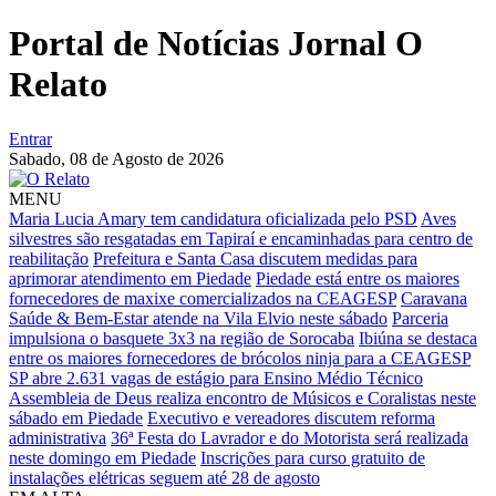
Portal de Notícias Jornal O
Relato
Entrar
Sabado,
08 de Agosto de 2026
MENU
Maria Lucia Amary tem candidatura oficializada pelo PSD
Aves
silvestres são resgatadas em Tapiraí e encaminhadas para centro de
reabilitação
Prefeitura e Santa Casa discutem medidas para
aprimorar atendimento em Piedade
Piedade está entre os maiores
fornecedores de maxixe comercializados na CEAGESP
Caravana
Saúde & Bem-Estar atende na Vila Elvio neste sábado
Parceria
impulsiona o basquete 3x3 na região de Sorocaba
Ibiúna se destaca
entre os maiores fornecedores de brócolos ninja para a CEAGESP
SP abre 2.631 vagas de estágio para Ensino Médio Técnico
Assembleia de Deus realiza encontro de Músicos e Coralistas neste
sábado em Piedade
Executivo e vereadores discutem reforma
administrativa
36ª Festa do Lavrador e do Motorista será realizada
neste domingo em Piedade
Inscrições para curso gratuito de
instalações elétricas seguem até 28 de agosto