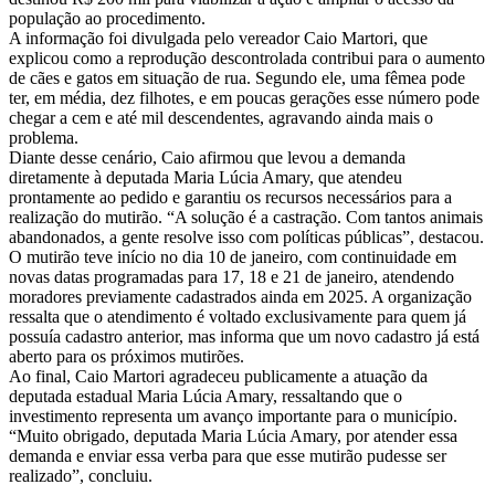
população ao procedimento.
A informação foi divulgada pelo vereador Caio Martori, que
explicou como a reprodução descontrolada contribui para o aumento
de cães e gatos em situação de rua. Segundo ele, uma fêmea pode
ter, em média, dez filhotes, e em poucas gerações esse número pode
chegar a cem e até mil descendentes, agravando ainda mais o
problema.
Diante desse cenário, Caio afirmou que levou a demanda
diretamente à deputada Maria Lúcia Amary, que atendeu
prontamente ao pedido e garantiu os recursos necessários para a
realização do mutirão. “A solução é a castração. Com tantos animais
abandonados, a gente resolve isso com políticas públicas”, destacou.
O mutirão teve início no dia 10 de janeiro, com continuidade em
novas datas programadas para 17, 18 e 21 de janeiro, atendendo
moradores previamente cadastrados ainda em 2025. A organização
ressalta que o atendimento é voltado exclusivamente para quem já
possuía cadastro anterior, mas informa que um novo cadastro já está
aberto para os próximos mutirões.
Ao final, Caio Martori agradeceu publicamente a atuação da
deputada estadual Maria Lúcia Amary, ressaltando que o
investimento representa um avanço importante para o município.
“Muito obrigado, deputada Maria Lúcia Amary, por atender essa
demanda e enviar essa verba para que esse mutirão pudesse ser
realizado”, concluiu.