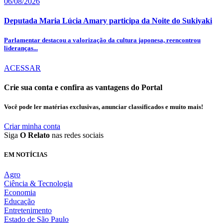
06/08/2026
Deputada Maria Lúcia Amary participa da Noite do Sukiyaki
Parlamentar destacou a valorização da cultura japonesa, reencontrou
lideranças...
ACESSAR
Crie sua conta e confira as vantagens do Portal
Você pode ler matérias exclusivas, anunciar classificados e muito mais!
Criar minha conta
Siga
O Relato
nas redes sociais
EM NOTÍCIAS
Agro
Ciência & Tecnologia
Economia
Educação
Entretenimento
Estado de São Paulo