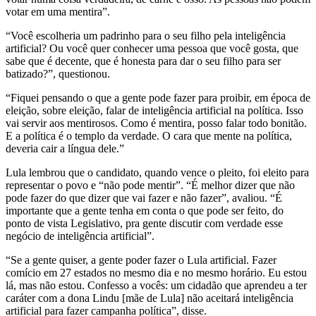
votar em uma mentira”.
“Você escolheria um padrinho para o seu filho pela inteligência
artificial? Ou você quer conhecer uma pessoa que você gosta, que
sabe que é decente, que é honesta para dar o seu filho para ser
batizado?”, questionou.
“Fiquei pensando o que a gente pode fazer para proibir, em época de
eleição, sobre eleição, falar de inteligência artificial na política. Isso
vai servir aos mentirosos. Como é mentira, posso falar todo bonitão.
E a política é o templo da verdade. O cara que mente na política,
deveria cair a língua dele.”
Lula lembrou que o candidato, quando vence o pleito, foi eleito para
representar o povo e “não pode mentir”. “É melhor dizer que não
pode fazer do que dizer que vai fazer e não fazer”, avaliou. “É
importante que a gente tenha em conta o que pode ser feito, do
ponto de vista Legislativo, pra gente discutir com verdade esse
negócio de inteligência artificial”.
“Se a gente quiser, a gente poder fazer o Lula artificial. Fazer
comício em 27 estados no mesmo dia e no mesmo horário. Eu estou
lá, mas não estou. Confesso a vocês: um cidadão que aprendeu a ter
caráter com a dona Lindu [mãe de Lula] não aceitará inteligência
artificial para fazer campanha política”, disse.