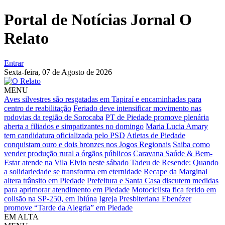
Portal de Notícias Jornal O
Relato
Entrar
Sexta-feira,
07 de Agosto de 2026
MENU
Aves silvestres são resgatadas em Tapiraí e encaminhadas para
centro de reabilitação
Feriado deve intensificar movimento nas
rodovias da região de Sorocaba
PT de Piedade promove plenária
aberta a filiados e simpatizantes no domingo
Maria Lucia Amary
tem candidatura oficializada pelo PSD
Atletas de Piedade
conquistam ouro e dois bronzes nos Jogos Regionais
Saiba como
vender produção rural a órgãos públicos
Caravana Saúde & Bem-
Estar atende na Vila Elvio neste sábado
Tadeu de Resende: Quando
a solidariedade se transforma em eternidade
Recape da Marginal
altera trânsito em Piedade
Prefeitura e Santa Casa discutem medidas
para aprimorar atendimento em Piedade
Motociclista fica ferido em
colisão na SP-250, em Ibiúna
Igreja Presbiteriana Ebenézer
promove “Tarde da Alegria” em Piedade
EM ALTA