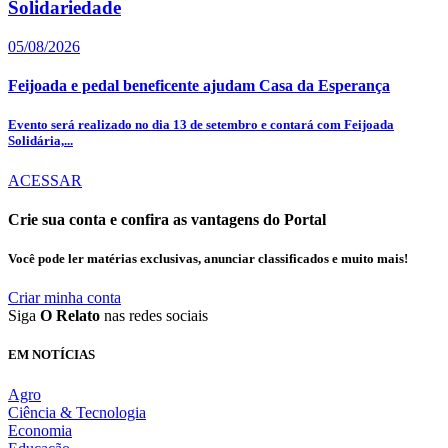
Solidariedade
05/08/2026
Feijoada e pedal beneficente ajudam Casa da Esperança
Evento será realizado no dia 13 de setembro e contará com Feijoada
Solidária,...
ACESSAR
Crie sua conta e confira as vantagens do Portal
Você pode ler matérias exclusivas, anunciar classificados e muito mais!
Criar minha conta
Siga
O Relato
nas redes sociais
EM NOTÍCIAS
Agro
Ciência & Tecnologia
Economia