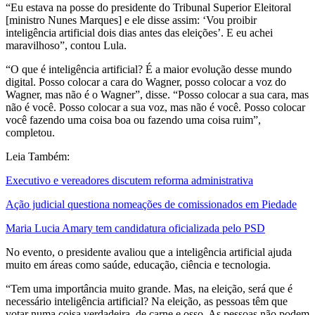
“Eu estava na posse do presidente do Tribunal Superior Eleitoral
[ministro Nunes Marques] e ele disse assim: ‘Vou proibir
inteligência artificial dois dias antes das eleições’. E eu achei
maravilhoso”, contou Lula.
“O que é inteligência artificial? É a maior evolução desse mundo
digital. Posso colocar a cara do Wagner, posso colocar a voz do
Wagner, mas não é o Wagner”, disse. “Posso colocar a sua cara, mas
não é você. Posso colocar a sua voz, mas não é você. Posso colocar
você fazendo uma coisa boa ou fazendo uma coisa ruim”,
completou.
Leia Também:
Executivo e vereadores discutem reforma administrativa
Ação judicial questiona nomeações de comissionados em Piedade
Maria Lucia Amary tem candidatura oficializada pelo PSD
No evento, o presidente avaliou que a inteligência artificial ajuda
muito em áreas como saúde, educação, ciência e tecnologia.
“Tem uma importância muito grande. Mas, na eleição, será que é
necessário inteligência artificial? Na eleição, as pessoas têm que
votar numa coisa verdadeira, de carne e osso. As pessoas não podem