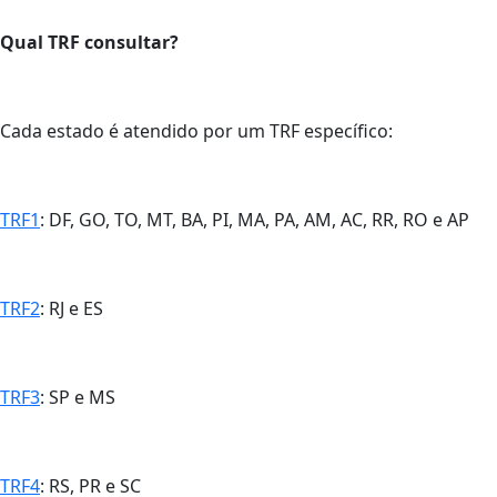
Qual TRF consultar?
Cada estado é atendido por um TRF específico:
TRF1
: DF, GO, TO, MT, BA, PI, MA, PA, AM, AC, RR, RO e AP
TRF2
: RJ e ES
TRF3
: SP e MS
TRF4
: RS, PR e SC