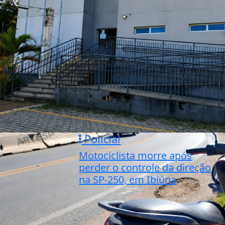
Policial
Motociclista morre após
perder o controle da direção
na SP-250, em Ibiúna