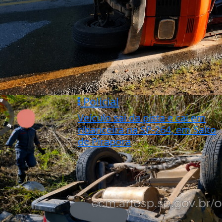
Policial
Veículo sai da pista e cai em
ribanceira na SP-264, em Salto
de Pirapora