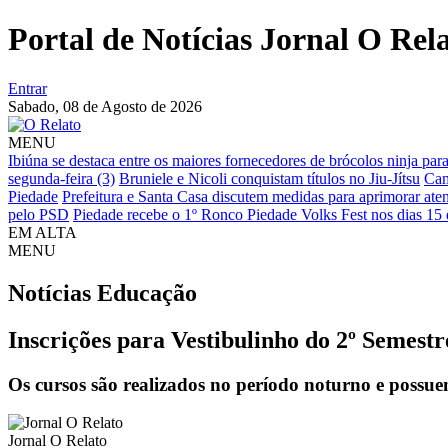
Portal de Notícias Jornal O Rel
Entrar
Sabado,
08 de Agosto de 2026
MENU
Ibiúna se destaca entre os maiores fornecedores de brócolos ninja 
segunda-feira (3)
Bruniele e Nicoli conquistam títulos no Jiu-Jítsu
Cam
Piedade
Prefeitura e Santa Casa discutem medidas para aprimorar at
pelo PSD
Piedade recebe o 1º Ronco Piedade Volks Fest nos dias 15 
EM ALTA
MENU
Notícias
Educação
Inscrições para Vestibulinho do 2º Semest
Os cursos são realizados no período noturno e possue
Jornal O Relato