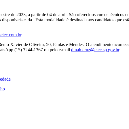
stre de 2023, a partir de 04 de abril. São oferecidos cursos técnicos e
s disponíveis cada. Esta modalidade é destinada aos candidatos que est
etec.com.br
.
 Bento Xavier de Oliveira, 50, Paulas e Mendes. O atendimento acontec
hatsApp (15) 3244-1367 ou pelo e-mail
dinah.cruz@etec.sp.gov.br
.
iedade
nho