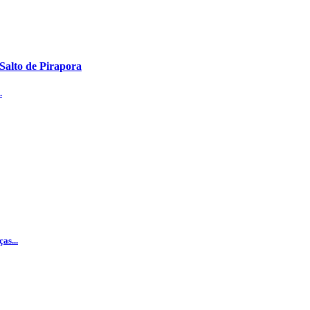
 Salto de Pirapora
.
as...