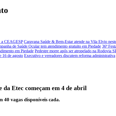
ato
para a CEAGESP
Caravana Saúde & Bem-Estar atende na Vila Elvio nest
panha de Saúde Ocular tem atendimento gratuito em Piedade
36ª Fest
endimento em Piedade
Pedestre morre após ser atropelado na Rodovia S
e 16 de agosto
Executivo e vereadores discutem reforma administrativa
re da Etec começam em 4 de abril
m 40 vagas disponíveis cada.