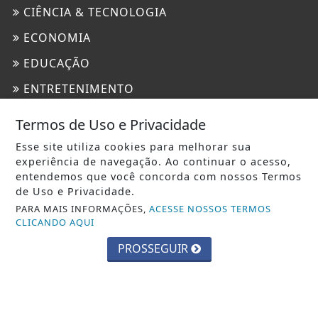
CIÊNCIA & TECNOLOGIA
ECONOMIA
EDUCAÇÃO
ENTRETENIMENTO
ESTADO DE SÃO PAULO
Termos de Uso e Privacidade
GERAL
Esse site utiliza cookies para melhorar sua
experiência de navegação. Ao continuar o acesso,
JUSTIÇA
entendemos que você concorda com nossos Termos
MUNDO
de Uso e Privacidade.
PARA MAIS INFORMAÇÕES,
ACESSE NOSSOS TERMOS
POLICIAL
CLICANDO AQUI
POLÍTICA
PROSSEGUIR
SAÚDE
INFORMAÇÕES