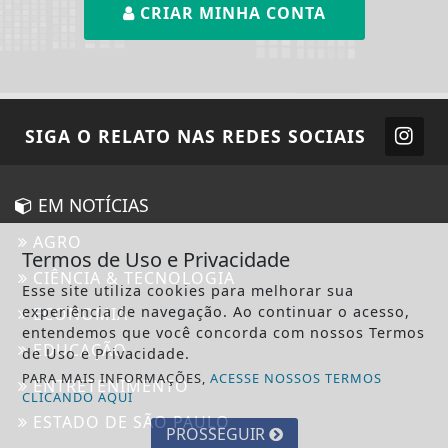
CRIAR MINHA CONTA
SIGA
O RELATO
NAS REDES SOCIAIS
EM NOTÍCIAS
AGRO
Termos de Uso e Privacidade
CIÊNCIA & TECNOLOGIA
Esse site utiliza cookies para melhorar sua
experiência de navegação. Ao continuar o acesso,
ECONOMIA
entendemos que você concorda com nossos Termos
EDUCAÇÃO
de Uso e Privacidade.
PARA MAIS INFORMAÇÕES,
ACESSE NOSSOS TERMOS
ENTRETENIMENTO
CLICANDO AQUI
ESTADO DE SÃO PAULO
PROSSEGUIR