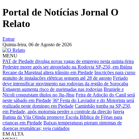
Portal de Notícias Jornal O
Relato
Entrar
Quinta-feira,
06 de Agosto de 2026
MENU
PAT de Piedade divulga novas vagas de emprego nesta quinta-feira
Pedestre morre após ser atropelado na Rodovia SP-250, em Ibiúna
Recape da Marginal altera trânsito em Piedade
Inscrições para curso
gratuito de instalações elétricas seguem até 28 de agosto
Feriado
deve intensificar movimento nas rodovias da região de Sorocaba
Estiagem aumenta risco de queimadas nas rodovias
Bruniele e
Nicoli conquistam títulos no Jiu-Jítsu
Feira de Adoção do Canil será
neste sábado em Piedade
36ª Festa do Lavrador e do Motorista será
realizada neste domingo em Piedade
Caminhão tomba na SP-250,
em Piedade, após motorista perder o controle da direção
Igreja
Batista da Vila Olinda promove Escola Bíblica de Férias para
crianças em Piedade
Baixas temperaturas pioram sintomas de
doenças reumáticas; veja cuidados
EM ALTA