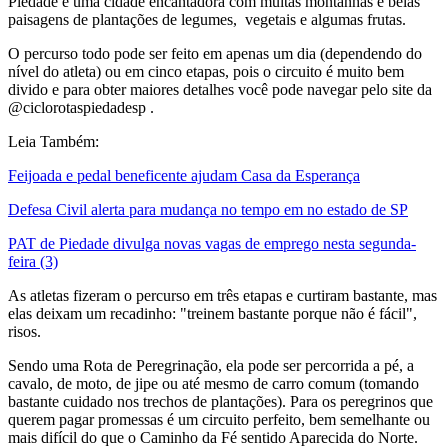
Piedade é uma cidade encantadora com muitas montanhas e belas
paisagens de plantações de legumes, vegetais e algumas frutas.
O percurso todo pode ser feito em apenas um dia (dependendo do
nível do atleta) ou em cinco etapas, pois o circuito é muito bem
divido e para obter maiores detalhes você pode navegar pelo site da
@ciclorotaspiedadesp .
Leia Também:
Feijoada e pedal beneficente ajudam Casa da Esperança
Defesa Civil alerta para mudança no tempo em no estado de SP
PAT de Piedade divulga novas vagas de emprego nesta segunda-
feira (3)
As atletas fizeram o percurso em três etapas e curtiram bastante, mas
elas deixam um recadinho: "treinem bastante porque não é fácil",
risos.
Sendo uma Rota de Peregrinação, ela pode ser percorrida a pé, a
cavalo, de moto, de jipe ou até mesmo de carro comum (tomando
bastante cuidado nos trechos de plantações). Para os peregrinos que
querem pagar promessas é um circuito perfeito, bem semelhante ou
mais difícil do que o Caminho da Fé sentido Aparecida do Norte.