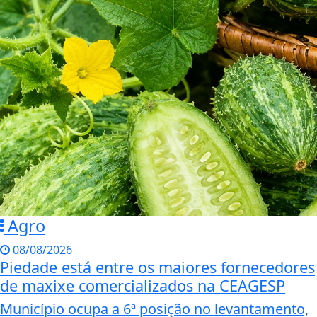
Agro
08/08/2026
Piedade está entre os maiores fornecedores
de maxixe comercializados na CEAGESP
Município ocupa a 6ª posição no levantamento,