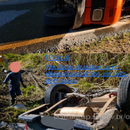
Policial
Veículo sai da pista e cai em
ribanceira na SP-264, em Salto
de Pirapora