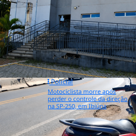
Policial
Motociclista morre após
perder o controle da direção
na SP-250, em Ibiúna