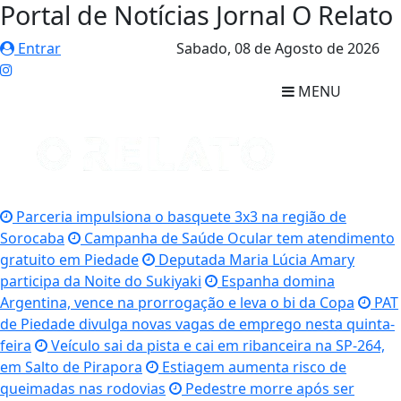
Portal de Notícias Jornal O Relato
Entrar
Sabado,
08 de Agosto de 2026
MENU
Parceria impulsiona o basquete 3x3 na região de
Sorocaba
Campanha de Saúde Ocular tem atendimento
gratuito em Piedade
Deputada Maria Lúcia Amary
participa da Noite do Sukiyaki
Espanha domina
Argentina, vence na prorrogação e leva o bi da Copa
PAT
de Piedade divulga novas vagas de emprego nesta quinta-
feira
Veículo sai da pista e cai em ribanceira na SP-264,
em Salto de Pirapora
Estiagem aumenta risco de
queimadas nas rodovias
Pedestre morre após ser