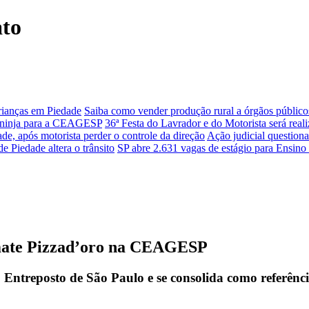
ato
crianças em Piedade
Saiba como vender produção rural a órgãos público
os ninja para a CEAGESP
36ª Festa do Lavrador e do Motorista será rea
, após motorista perder o controle da direção
Ação judicial questio
e Piedade altera o trânsito
SP abre 2.631 vagas de estágio para Ensin
omate Pizzad’oro na CEAGESP
ntreposto de São Paulo e se consolida como referência