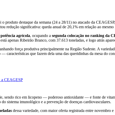
foi o produto destaque da semana (24 a 28/11) no atacado da CEAGESP
u redução significativa: queda anual de 20,1% em relação ao mesmo p
 potência agrícola
, ocupando a
segunda colocação no ranking da
está apenas Ribeirão Branco, com 37.613 toneladas, e logo atrás apar
anhando força produtiva principalmente na Região Sudeste. A variedad
o — características que fazem dela uma das queridinhas da mesa do co
para a CEAGESP
úde, sendo rico em licopeno — poderoso antioxidante — e fonte de vita
o do sistema imunológico e a prevenção de doenças cardiovasculares.
neladas
dessa variedade, com maior oferta registrada entre novembro e