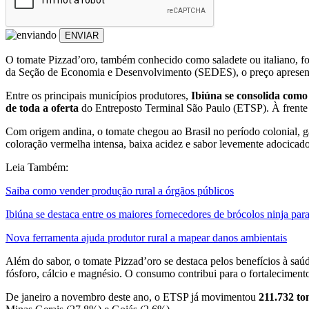
ENVIAR
O tomate Pizzad’oro, também conhecido como saladete ou italiano, 
da Seção de Economia e Desenvolvimento (SEDES), o preço apresento
Entre os principais municípios produtores,
Ibiúna se consolida como
de toda a oferta
do Entreposto Terminal São Paulo (ETSP). À frente 
Com origem andina, o tomate chegou ao Brasil no período colonial, g
coloração vermelha intensa, baixa acidez e sabor levemente adocicad
Leia Também:
Saiba como vender produção rural a órgãos públicos
Ibiúna se destaca entre os maiores fornecedores de brócolos ninja 
Nova ferramenta ajuda produtor rural a mapear danos ambientais
Além do sabor, o tomate Pizzad’oro se destaca pelos benefícios à sa
fósforo, cálcio e magnésio. O consumo contribui para o fortaleciment
De janeiro a novembro deste ano, o ETSP já movimentou
211.732 to