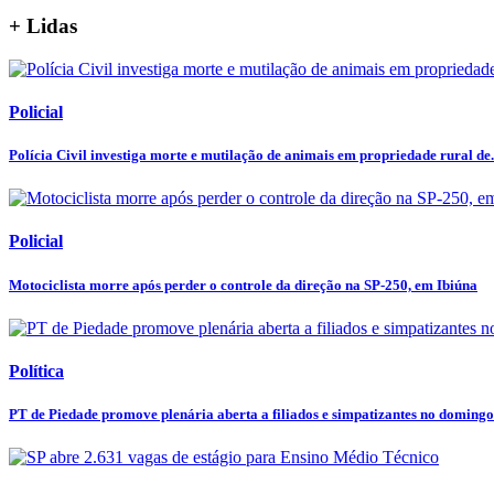
+ Lidas
Policial
Polícia Civil investiga morte e mutilação de animais em propriedade rural de.
Policial
Motociclista morre após perder o controle da direção na SP-250, em Ibiúna
Política
PT de Piedade promove plenária aberta a filiados e simpatizantes no domingo