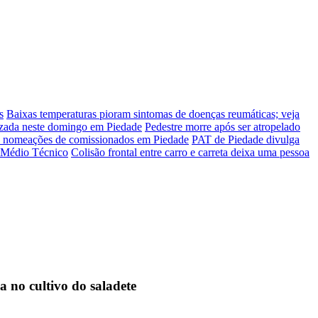
s
Baixas temperaturas pioram sintomas de doenças reumáticas; veja
lizada neste domingo em Piedade
Pedestre morre após ser atropelado
na nomeações de comissionados em Piedade
PAT de Piedade divulga
o Médio Técnico
Colisão frontal entre carro e carreta deixa uma pessoa
 no cultivo do saladete