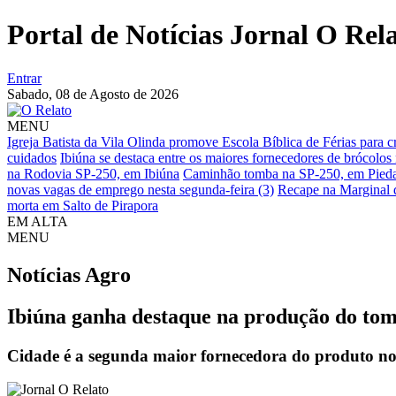
Portal de Notícias Jornal O Rel
Entrar
Sabado,
08 de Agosto de 2026
MENU
Igreja Batista da Vila Olinda promove Escola Bíblica de Férias para 
cuidados
Ibiúna se destaca entre os maiores fornecedores de brócol
na Rodovia SP-250, em Ibiúna
Caminhão tomba na SP-250, em Piedade
novas vagas de emprego nesta segunda-feira (3)
Recape na Marginal d
morta em Salto de Pirapora
EM ALTA
MENU
Notícias
Agro
Ibiúna ganha destaque na produção do t
Cidade é a segunda maior fornecedora do produto no E