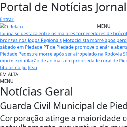
Portal de Notícias Jorna
Entrar
MENU
Ibiúna se destaca entre os maiores fornecedores de bróco
bronzes nos Jogos Regionais
Motociclista morre após perd
sábado em Piedade
PT de Piedade promove plenária aberta
Piedade
Pedestre morre após ser atropelado na Rodovia S
morte e mutilação de animais em propriedade rural de Pi
títulos no Jiu-Jítsu
EM ALTA
MENU
Notícias
Geral
Guarda Civil Municipal de Pie
Corporação atinge a maioridade c