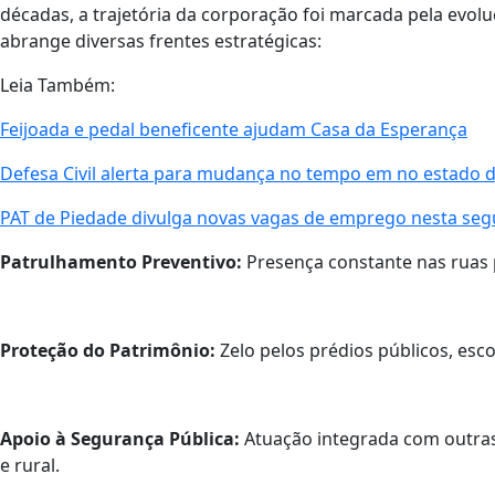
décadas, a trajetória da corporação foi marcada pela evolu
abrange diversas frentes estratégicas:
Leia Também:
Feijoada e pedal beneficente ajudam Casa da Esperança
Defesa Civil alerta para mudança no tempo em no estado 
PAT de Piedade divulga novas vagas de emprego nesta segu
Patrulhamento Preventivo:
Presença constante nas ruas p
Proteção do Patrimônio:
Zelo pelos prédios públicos, esc
Apoio à Segurança Pública:
Atuação integrada com outras 
e rural.