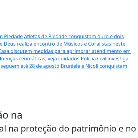
em Piedade
Atletas de Piedade conquistam ouro e dois
e Deus realiza encontro de Músicos e Coralistas neste
 Casa discutem medidas para aprimorar atendimento em
oenças reumáticas; veja cuidados
Polícia Civil investiga
as seguem até 28 de agosto
Bruniele e Nicoli conquistam
ão na
al na proteção do patrimônio e no