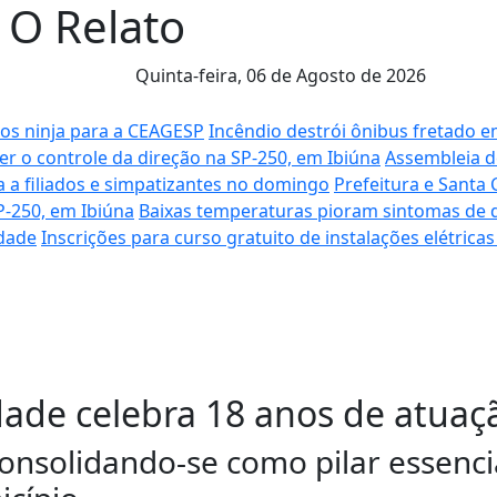
l O Relato
Quinta-feira,
06 de Agosto de 2026
los ninja para a CEAGESP
Incêndio destrói ônibus fretado 
er o controle da direção na SP-250, em Ibiúna
Assembleia d
 a filiados e simpatizantes no domingo
Prefeitura e Santa
P-250, em Ibiúna
Baixas temperaturas pioram sintomas de d
edade
Inscrições para curso gratuito de instalações elétric
dade celebra 18 anos de atuaç
onsolidando-se como pilar essenci