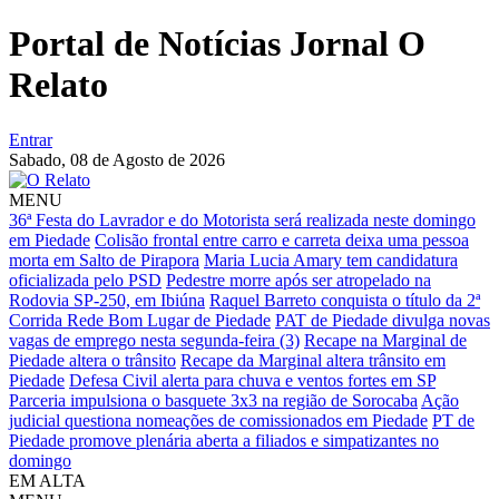
Portal de Notícias Jornal O
Relato
Entrar
Sabado,
08 de Agosto de 2026
MENU
36ª Festa do Lavrador e do Motorista será realizada neste domingo
em Piedade
Colisão frontal entre carro e carreta deixa uma pessoa
morta em Salto de Pirapora
Maria Lucia Amary tem candidatura
oficializada pelo PSD
Pedestre morre após ser atropelado na
Rodovia SP-250, em Ibiúna
Raquel Barreto conquista o título da 2ª
Corrida Rede Bom Lugar de Piedade
PAT de Piedade divulga novas
vagas de emprego nesta segunda-feira (3)
Recape na Marginal de
Piedade altera o trânsito
Recape da Marginal altera trânsito em
Piedade
Defesa Civil alerta para chuva e ventos fortes em SP
Parceria impulsiona o basquete 3x3 na região de Sorocaba
Ação
judicial questiona nomeações de comissionados em Piedade
PT de
Piedade promove plenária aberta a filiados e simpatizantes no
domingo
EM ALTA