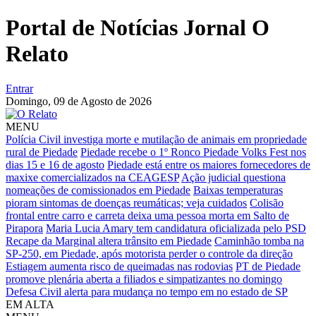
Portal de Notícias Jornal O
Relato
Entrar
Domingo,
09 de Agosto de 2026
MENU
Polícia Civil investiga morte e mutilação de animais em propriedade
rural de Piedade
Piedade recebe o 1º Ronco Piedade Volks Fest nos
dias 15 e 16 de agosto
Piedade está entre os maiores fornecedores de
maxixe comercializados na CEAGESP
Ação judicial questiona
nomeações de comissionados em Piedade
Baixas temperaturas
pioram sintomas de doenças reumáticas; veja cuidados
Colisão
frontal entre carro e carreta deixa uma pessoa morta em Salto de
Pirapora
Maria Lucia Amary tem candidatura oficializada pelo PSD
Recape da Marginal altera trânsito em Piedade
Caminhão tomba na
SP-250, em Piedade, após motorista perder o controle da direção
Estiagem aumenta risco de queimadas nas rodovias
PT de Piedade
promove plenária aberta a filiados e simpatizantes no domingo
Defesa Civil alerta para mudança no tempo em no estado de SP
EM ALTA