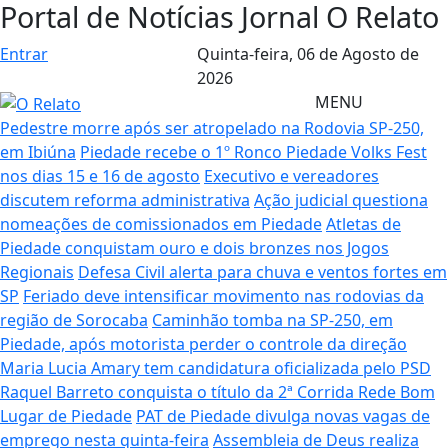
Portal de Notícias Jornal O Relato
Entrar
Quinta-feira,
06 de Agosto de
2026
MENU
Pedestre morre após ser atropelado na Rodovia SP-250,
em Ibiúna
Piedade recebe o 1º Ronco Piedade Volks Fest
nos dias 15 e 16 de agosto
Executivo e vereadores
discutem reforma administrativa
Ação judicial questiona
nomeações de comissionados em Piedade
Atletas de
Piedade conquistam ouro e dois bronzes nos Jogos
Regionais
Defesa Civil alerta para chuva e ventos fortes em
SP
Feriado deve intensificar movimento nas rodovias da
região de Sorocaba
Caminhão tomba na SP-250, em
Piedade, após motorista perder o controle da direção
Maria Lucia Amary tem candidatura oficializada pelo PSD
Raquel Barreto conquista o título da 2ª Corrida Rede Bom
Lugar de Piedade
PAT de Piedade divulga novas vagas de
emprego nesta quinta-feira
Assembleia de Deus realiza