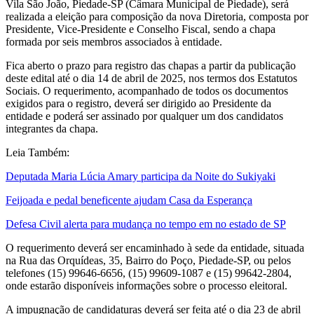
Vila São João, Piedade-SP (Câmara Municipal de Piedade), será
realizada a eleição para composição da nova Diretoria, composta por
Presidente, Vice-Presidente e Conselho Fiscal, sendo a chapa
formada por seis membros associados à entidade.
Fica aberto o prazo para registro das chapas a partir da publicação
deste edital até o dia 14 de abril de 2025, nos termos dos Estatutos
Sociais. O requerimento, acompanhado de todos os documentos
exigidos para o registro, deverá ser dirigido ao Presidente da
entidade e poderá ser assinado por qualquer um dos candidatos
integrantes da chapa.
Leia Também:
Deputada Maria Lúcia Amary participa da Noite do Sukiyaki
Feijoada e pedal beneficente ajudam Casa da Esperança
Defesa Civil alerta para mudança no tempo em no estado de SP
O requerimento deverá ser encaminhado à sede da entidade, situada
na Rua das Orquídeas, 35, Bairro do Poço, Piedade-SP, ou pelos
telefones (15) 99646-6656, (15) 99609-1087 e (15) 99642-2804,
onde estarão disponíveis informações sobre o processo eleitoral.
A impugnação de candidaturas deverá ser feita até o dia 23 de abril