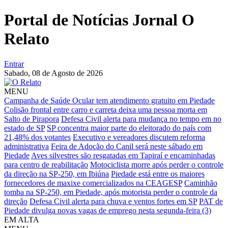
Portal de Notícias Jornal O
Relato
Entrar
Sabado,
08 de Agosto de 2026
MENU
Campanha de Saúde Ocular tem atendimento gratuito em Piedade
Colisão frontal entre carro e carreta deixa uma pessoa morta em
Salto de Pirapora
Defesa Civil alerta para mudança no tempo em no
estado de SP
SP concentra maior parte do eleitorado do país com
21,48% dos votantes
Executivo e vereadores discutem reforma
administrativa
Feira de Adoção do Canil será neste sábado em
Piedade
Aves silvestres são resgatadas em Tapiraí e encaminhadas
para centro de reabilitação
Motociclista morre após perder o controle
da direção na SP-250, em Ibiúna
Piedade está entre os maiores
fornecedores de maxixe comercializados na CEAGESP
Caminhão
tomba na SP-250, em Piedade, após motorista perder o controle da
direção
Defesa Civil alerta para chuva e ventos fortes em SP
PAT de
Piedade divulga novas vagas de emprego nesta segunda-feira (3)
EM ALTA