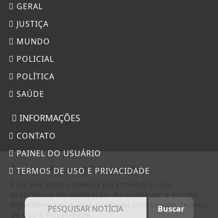
GERAL
JUSTIÇA
MUNDO
POLICIAL
POLÍTICA
SAÚDE
INFORMAÇÕES
CONTATO
PAINEL DO USUÁRIO
Termos de Uso e Privacidade
TERMOS DE USO E PRIVACIDADE
Esse site utiliza cookies para melhorar sua
experiência de navegação. Ao continuar o acesso,
entendemos que você concorda com nossos Termos
de Uso e Privacidade.