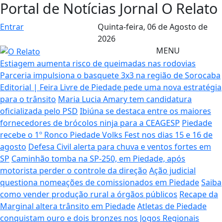
Portal de Notícias Jornal O Relato
Entrar
Quinta-feira,
06 de Agosto de
2026
MENU
Estiagem aumenta risco de queimadas nas rodovias
Parceria impulsiona o basquete 3x3 na região de Sorocaba
Editorial | Feira Livre de Piedade pede uma nova estratégia
para o trânsito
Maria Lucia Amary tem candidatura
oficializada pelo PSD
Ibiúna se destaca entre os maiores
fornecedores de brócolos ninja para a CEAGESP
Piedade
recebe o 1º Ronco Piedade Volks Fest nos dias 15 e 16 de
agosto
Defesa Civil alerta para chuva e ventos fortes em
SP
Caminhão tomba na SP-250, em Piedade, após
motorista perder o controle da direção
Ação judicial
questiona nomeações de comissionados em Piedade
Saiba
como vender produção rural a órgãos públicos
Recape da
Marginal altera trânsito em Piedade
Atletas de Piedade
conquistam ouro e dois bronzes nos Jogos Regionais