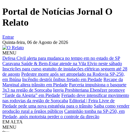
Portal de Notícias Jornal O
Relato
Entrar
Quinta-feira,
06 de Agosto de 2026
MENU
Defesa Civil alerta para mudança no tempo em no estado de SP
Caravana Saúde & Bem-Estar atende na Vila Elvio neste sábado
Inscrições para curso gratuito de instalações elétricas seguem até 28
de agosto
Pedestre morre após ser atropelado na Rodovia SP-250,
em Ibiúna
Incêndio destrói ônibus fretado em Piedade
Recape da
Marginal altera trânsito em Piedade
Parceria impulsiona o basquete
3x3 na região de Sorocaba
Igreja Presbiteriana Ebenézer promove
“Tarde da Alegria” em Piedade
Feriado deve intensificar movimento
nas rodovias da região de Sorocaba
Editorial | Feira Livre de
Piedade pede uma nova estratégia para o trânsito
Saiba como vender
produção rural a órgãos públicos
Caminhão tomba na SP-250, em
Piedade, após motorista perder o controle da direção
EM ALTA
MENU