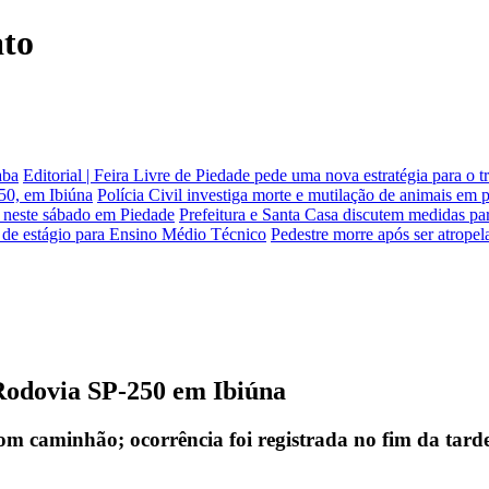
ato
aba
Editorial | Feira Livre de Piedade pede uma nova estratégia para o tr
250, em Ibiúna
Polícia Civil investiga morte e mutilação de animais em 
s neste sábado em Piedade
Prefeitura e Santa Casa discutem medidas p
 de estágio para Ensino Médio Técnico
Pedestre morre após ser atrope
 Rodovia SP-250 em Ibiúna
om caminhão; ocorrência foi registrada no fim da tarde 