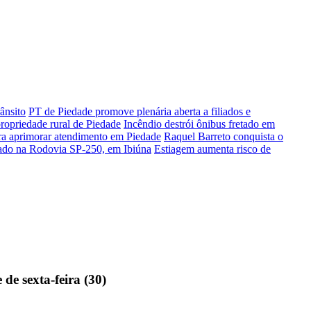
ânsito
PT de Piedade promove plenária aberta a filiados e
propriedade rural de Piedade
Incêndio destrói ônibus fretado em
ara aprimorar atendimento em Piedade
Raquel Barreto conquista o
lado na Rodovia SP-250, em Ibiúna
Estiagem aumenta risco de
de sexta-feira (30)