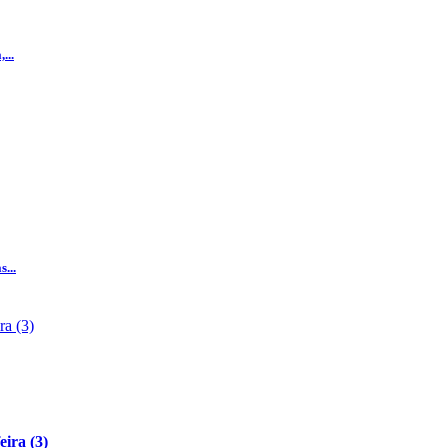
...
...
ira (3)