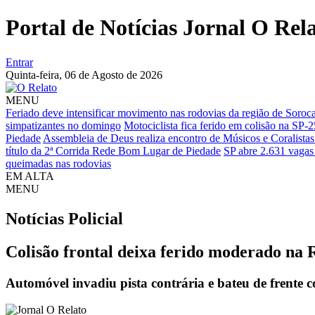
Portal de Notícias Jornal O Rel
Entrar
Quinta-feira,
06 de Agosto de 2026
MENU
Feriado deve intensificar movimento nas rodovias da região de Soroc
simpatizantes no domingo
Motociclista fica ferido em colisão na SP-
Piedade
Assembleia de Deus realiza encontro de Músicos e Coralista
título da 2ª Corrida Rede Bom Lugar de Piedade
SP abre 2.631 vagas
queimadas nas rodovias
EM ALTA
MENU
Notícias
Policial
Colisão frontal deixa ferido moderado na
Automóvel invadiu pista contrária e bateu de frente c