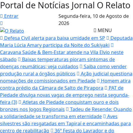
Portal de Notícias Jornal O Relato
Entrar
Segunda-feira,
10 de Agosto de
2026
MENU
Defesa Civil alerta para baixa umidade em SP
Deputada
Maria Lúcia Amary participa da Noite do Sukiyaki
Caravana Saúde & Bem-Estar atende na Vila Elvio neste
sábado
Baixas temperaturas pioram sintomas de
doenças reumáticas; veja cuidados
Saiba como vender
produção rural a órgãos públicos
Ação judicial questiona
nomeações de comissionados em Piedade
Homem atira
contra prédio da Câmara de Salto de Pirapora
PAT de
Piedade divulga novas vagas de emprego nesta segunda-
feira (3)
Atletas de Piedade conquistam ouro e dois
bronzes nos Jogos Regionais
Tadeu de Resende: Quando
a solidariedade se transforma em eternidade
Aves
silvestres são resgatadas em Tapiraí e encaminhadas para
centro de reabilitação
36ª Festa do Lavrador e do