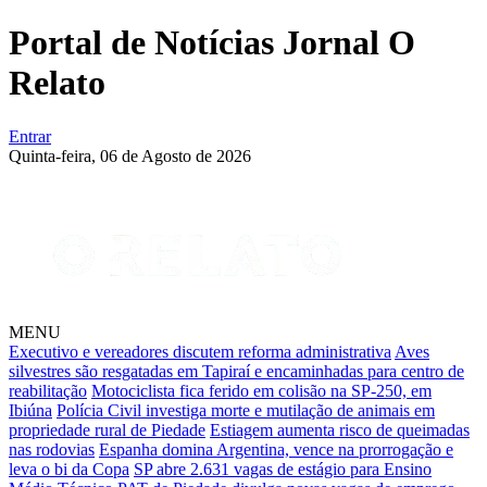
Portal de Notícias Jornal O
Relato
Entrar
Quinta-feira,
06 de Agosto de 2026
MENU
Executivo e vereadores discutem reforma administrativa
Aves
silvestres são resgatadas em Tapiraí e encaminhadas para centro de
reabilitação
Motociclista fica ferido em colisão na SP-250, em
Ibiúna
Polícia Civil investiga morte e mutilação de animais em
propriedade rural de Piedade
Estiagem aumenta risco de queimadas
nas rodovias
Espanha domina Argentina, vence na prorrogação e
leva o bi da Copa
SP abre 2.631 vagas de estágio para Ensino