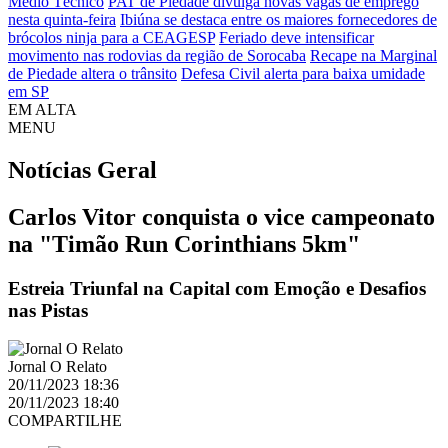
Médio Técnico
PAT de Piedade divulga novas vagas de emprego
nesta quinta-feira
Ibiúna se destaca entre os maiores fornecedores de
brócolos ninja para a CEAGESP
Feriado deve intensificar
movimento nas rodovias da região de Sorocaba
Recape na Marginal
de Piedade altera o trânsito
Defesa Civil alerta para baixa umidade
em SP
EM ALTA
MENU
Notícias
Geral
Carlos Vitor conquista o vice campeonato
na "Timão Run Corinthians 5km"
Estreia Triunfal na Capital com Emoção e Desafios
nas Pistas
Jornal O Relato
20/11/2023 18:36
20/11/2023 18:40
COMPARTILHE