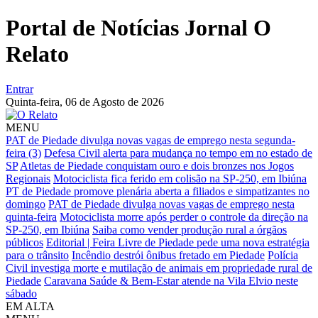
Portal de Notícias Jornal O
Relato
Entrar
Quinta-feira,
06 de Agosto de 2026
MENU
PAT de Piedade divulga novas vagas de emprego nesta segunda-
feira (3)
Defesa Civil alerta para mudança no tempo em no estado de
SP
Atletas de Piedade conquistam ouro e dois bronzes nos Jogos
Regionais
Motociclista fica ferido em colisão na SP-250, em Ibiúna
PT de Piedade promove plenária aberta a filiados e simpatizantes no
domingo
PAT de Piedade divulga novas vagas de emprego nesta
quinta-feira
Motociclista morre após perder o controle da direção na
SP-250, em Ibiúna
Saiba como vender produção rural a órgãos
públicos
Editorial | Feira Livre de Piedade pede uma nova estratégia
para o trânsito
Incêndio destrói ônibus fretado em Piedade
Polícia
Civil investiga morte e mutilação de animais em propriedade rural de
Piedade
Caravana Saúde & Bem-Estar atende na Vila Elvio neste
sábado
EM ALTA