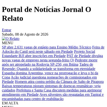
Portal de Notícias Jornal O
Relato
Entrar
Sabado,
08 de Agosto de 2026
MENU
SP abre 2.631 vagas de estágio para Ensino Médio Técnico
Feira de
Adoção do Canil será neste sábado em Piedade
Projeto Social
Estandarte BJJ abre inscrições em Piedade
PAT de Piedade divulga
novas vagas de emprego nesta segunda-feira (3)
Pedestre morre
após ser atropelado na Rodovia SP-250, em Ibiúna
Tadeu de
Resende: Quando a solidariedade se transforma em eternidade
Espanha domina Argentina, vence na prorrogação e leva o bi da
Copa
Ação judicial questiona nomeações de comissionados em
Piedade
Homem atira contra prédio da Câmara de Salto de Pirapora
Baixas temperaturas pioram sintomas de doenças reumáticas; veja
cuidados
Prefeitura e Santa Casa discutem medidas para aprimorar
atendimento em Piedade
Aves silvestres são resgatadas em Tapiraí e
encaminhadas para centro de reabilitação
EM ALTA