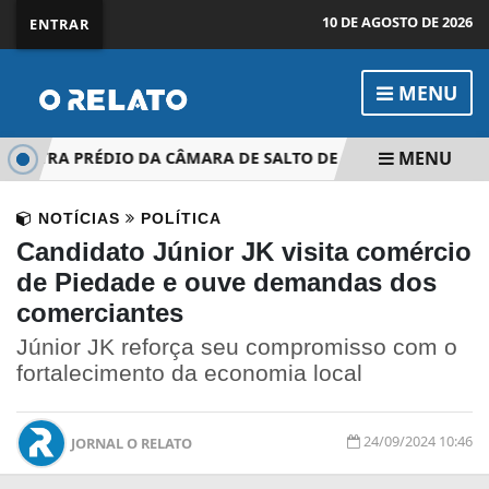
10 DE AGOSTO DE 2026
ENTRAR
MENU
MENU
ONTRA PRÉDIO DA CÂMARA DE SALTO DE PIRAPORA
PIED
NOTÍCIAS
POLÍTICA
Candidato Júnior JK visita comércio
de Piedade e ouve demandas dos
comerciantes
Júnior JK reforça seu compromisso com o
fortalecimento da economia local
24/09/2024 10:46
JORNAL O RELATO