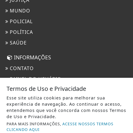
MUNDO
POLICIAL
POLÍTICA
SAÚDE
INFORMAÇÕES
CONTATO
PAINEL DO USUÁRIO
Termos de Uso e Privacidade
TERMOS DE USO E PRIVACIDADE
Esse site utiliza cookies para melhorar sua
experiência de navegação. Ao continuar o acesso,
entendemos que você concorda com nossos Termos
de Uso e Privacidade.
PARA MAIS INFORMAÇÕES,
ACESSE NOSSOS TERMOS
CLICANDO AQUI