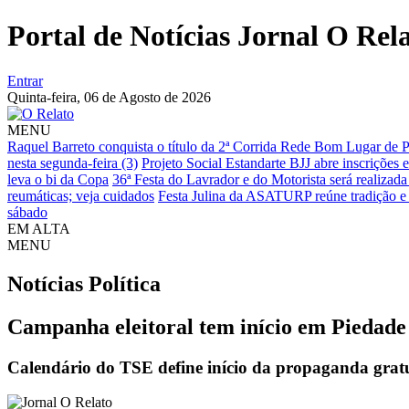
Portal de Notícias Jornal O Rel
Entrar
Quinta-feira,
06 de Agosto de 2026
MENU
Raquel Barreto conquista o título da 2ª Corrida Rede Bom Lugar de 
nesta segunda-feira (3)
Projeto Social Estandarte BJJ abre inscrições
leva o bi da Copa
36ª Festa do Lavrador e do Motorista será realiza
reumáticas; veja cuidados
Festa Julina da ASATURP reúne tradição e
sábado
EM ALTA
MENU
Notícias
Política
Campanha eleitoral tem início em Piedade 
Calendário do TSE define início da propaganda gratu