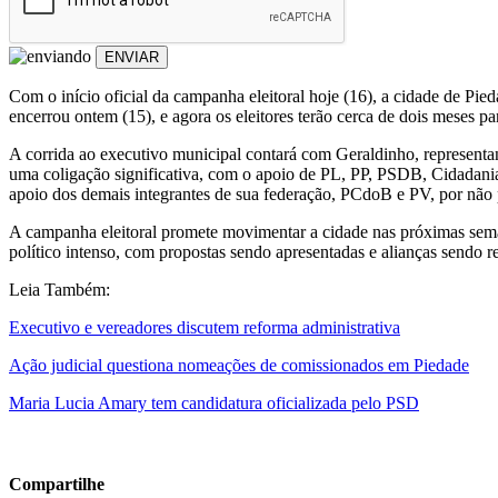
ENVIAR
Com o início oficial da campanha eleitoral hoje (16), a cidade de Pied
encerrou ontem (15), e agora os eleitores terão cerca de dois meses pa
A corrida ao executivo municipal contará com Geraldinho, representa
uma coligação significativa, com o apoio de PL, PP, PSDB, Cidadani
apoio dos demais integrantes de sua federação, PCdoB e PV, por não p
A campanha eleitoral promete movimentar a cidade nas próximas semana
político intenso, com propostas sendo apresentadas e alianças sendo r
Leia Também:
Executivo e vereadores discutem reforma administrativa
Ação judicial questiona nomeações de comissionados em Piedade
Maria Lucia Amary tem candidatura oficializada pelo PSD
Compartilhe