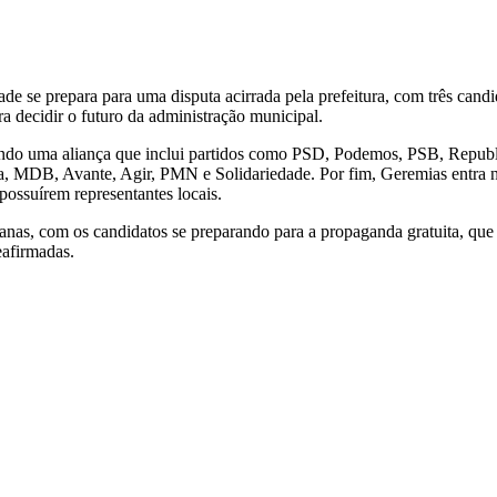
ade se prepara para uma disputa acirrada pela prefeitura, com três cand
ra decidir o futuro da administração municipal.
ndo uma aliança que inclui partidos como PSD, Podemos, PSB, Republic
a, MDB, Avante, Agir, PMN e Solidariedade. Por fim, Geremias entra n
ossuírem representantes locais.
s, com os candidatos se preparando para a propaganda gratuita, que ter
eafirmadas.