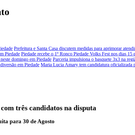
ato
Piedade
Prefeitura e Santa Casa discutem medidas para aprimorar aten
 em Piedade
Piedade recebe o 1º Ronco Piedade Volks Fest nos dias 15 
da neste domingo em Piedade
Parceria impulsiona o basquete 3x3 na reg
 diversão em Piedade
Maria Lucia Amary tem candidatura oficializada
com três candidatos na disputa
ita para 30 de Agosto