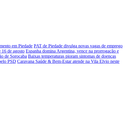
dimento em Piedade
PAT de Piedade divulga novas vagas de emprego
e 16 de agosto
Espanha domina Argentina, vence na prorrogação e
ião de Sorocaba
Baixas temperaturas pioram sintomas de doenças
 pelo PSD
Caravana Saúde & Bem-Estar atende na Vila Elvio neste