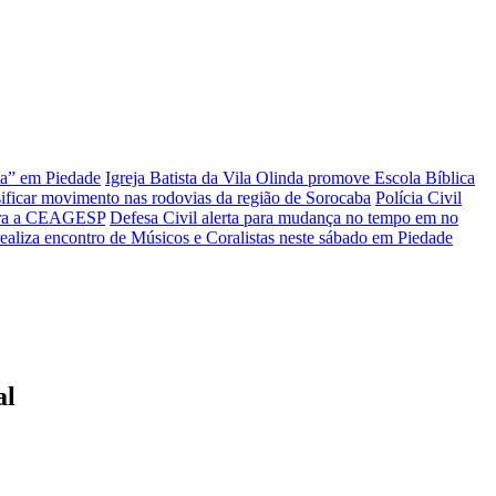
ia” em Piedade
Igreja Batista da Vila Olinda promove Escola Bíblica
sificar movimento nas rodovias da região de Sorocaba
Polícia Civil
 para a CEAGESP
Defesa Civil alerta para mudança no tempo em no
ealiza encontro de Músicos e Coralistas neste sábado em Piedade
al