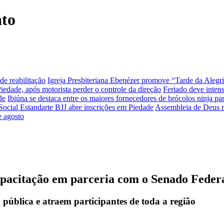
ato
de reabilitação
Igreja Presbiteriana Ebenézer promove “Tarde da Alegr
dade, após motorista perder o controle da direção
Feriado deve inten
de
Ibiúna se destaca entre os maiores fornecedores de brócolos ninja
Social Estandarte BJJ abre inscrições em Piedade
Assembleia de Deus r
e agosto
acitação em parceria com o Senado Feder
pública e atraem participantes de toda a região