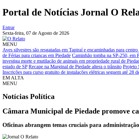
Portal de Notícias Jornal O Rel
Entrar
Sexta-feira,
07 de Agosto de 2026
MENU
Aves silvestres são resgatadas em Tapiraí e encaminhadas para centro 
de Férias para crianças em Piedade
Caminhão tomba na SP-250, em Pie
investiga morte e mutilação de animais em propriedade rural de Pieda
estado de SP
Recape na Marginal de Piedade altera o trânsito
Projeto 
Inscrições para curso gratuito de instalações elétricas seguem até 28 d
EM ALTA
MENU
Notícias
Política
Câmara Municipal de Piedade promove cap
Oficinas abrangem temas cruciais para administração 