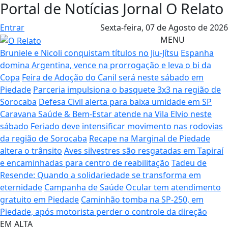
Portal de Notícias Jornal O Relato
Entrar
Sexta-feira,
07 de Agosto de 2026
MENU
Bruniele e Nicoli conquistam títulos no Jiu-Jítsu
Espanha
domina Argentina, vence na prorrogação e leva o bi da
Copa
Feira de Adoção do Canil será neste sábado em
Piedade
Parceria impulsiona o basquete 3x3 na região de
Sorocaba
Defesa Civil alerta para baixa umidade em SP
Caravana Saúde & Bem-Estar atende na Vila Elvio neste
sábado
Feriado deve intensificar movimento nas rodovias
da região de Sorocaba
Recape na Marginal de Piedade
altera o trânsito
Aves silvestres são resgatadas em Tapiraí
e encaminhadas para centro de reabilitação
Tadeu de
Resende: Quando a solidariedade se transforma em
eternidade
Campanha de Saúde Ocular tem atendimento
gratuito em Piedade
Caminhão tomba na SP-250, em
Piedade, após motorista perder o controle da direção
EM ALTA