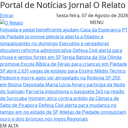
Portal de Notícias Jornal O Relato
Entrar
Sexta-feira,
07 de Agosto de 2026
MENU
Feijoada e pedal beneficente ajudam Casa da Esperança
PT
de Piedade promove plenária aberta a filiados e
simpatizantes no domingo
Executivo e vereadores
discutem reforma administrativa
Defesa Civil alerta para
chuva e ventos fortes em SP
Igreja Batista da Vila Olinda
promove Escola Bíblica de Férias para crianças em Piedade
SP abre 2.631 vagas de estágio para Ensino Médio Técnico
Pedestre morre após ser atropelado na Rodovia SP-250,
em Ibiúna
Deputada Maria Lúcia Amary participa da Noite
do Sukiyaki
Parceria impulsiona o basquete 3x3 na região
de Sorocaba
Homem atira contra prédio da Câmara de
Salto de Pirapora
Defesa Civil alerta para mudança no
tempo em no estado de SP
Atletas de Piedade conquistam
ouro e dois bronzes nos Jogos Regionais
EM ALTA