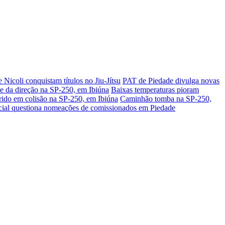
e Nicoli conquistam títulos no Jiu-Jítsu
PAT de Piedade divulga novas
le da direção na SP-250, em Ibiúna
Baixas temperaturas pioram
erido em colisão na SP-250, em Ibiúna
Caminhão tomba na SP-250,
cial questiona nomeações de comissionados em Piedade