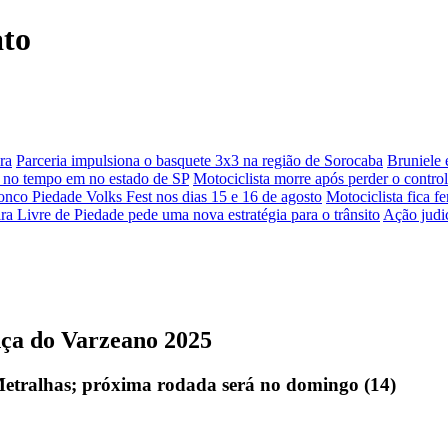
ato
ra
Parceria impulsiona o basquete 3x3 na região de Sorocaba
Bruniele 
a no tempo em no estado de SP
Motociclista morre após perder o contro
onco Piedade Volks Fest nos dias 15 e 16 de agosto
Motociclista fica f
eira Livre de Piedade pede uma nova estratégia para o trânsito
Ação judi
nça do Varzeano 2025
etralhas; próxima rodada será no domingo (14)