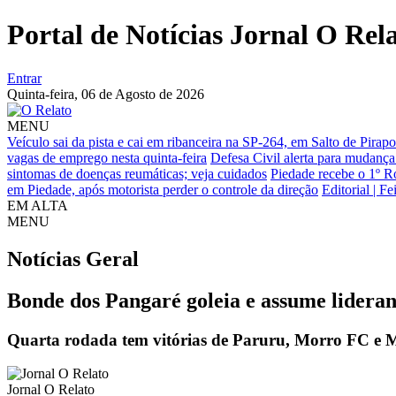
Portal de Notícias Jornal O Rel
Entrar
Quinta-feira,
06 de Agosto de 2026
MENU
Veículo sai da pista e cai em ribanceira na SP-264, em Salto de Pirapo
vagas de emprego nesta quinta-feira
Defesa Civil alerta para mudanç
sintomas de doenças reumáticas; veja cuidados
Piedade recebe o 1º R
em Piedade, após motorista perder o controle da direção
Editorial | F
EM ALTA
MENU
Notícias
Geral
Bonde dos Pangaré goleia e assume lidera
Quarta rodada tem vitórias de Paruru, Morro FC e M
Jornal O Relato