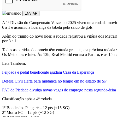
ENVIAR
A 1ª Divisão do Campeonato Varzeano 2025 viveu uma rodada movimen
6 a 1 e assumiu a liderança da tabela pelo saldo de gols.
Além do triunfo do novo líder, a rodada registrou a vitória dos Metra
por 3 a 1.
Todas as partidas do torneio têm entrada gratuita, e a próxima rod
Os Metralhas e Inter. Às 13h, Real Madrid encara o Paruru, e às 15h
Leia Também:
Feijoada e pedal beneficente ajudam Casa da Esperança
Defesa Civil alerta para mudança no tempo em no estado de SP
PAT de Piedade divulga novas vagas de emprego nesta segunda-feira 
Classificação após a 4ª rodada
1º Bonde dos Pangaré – 12 pts (+15 SG)
2º Morro FC – 12 pts (+12 SG)