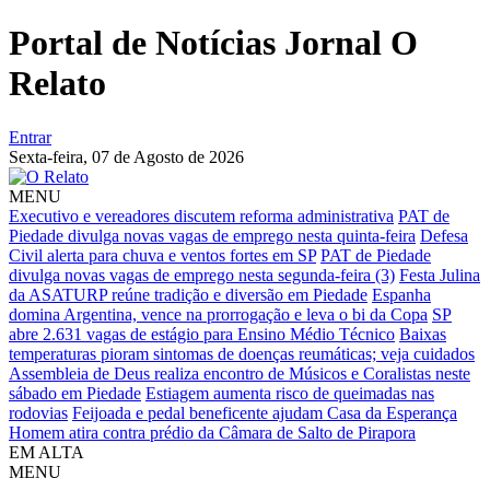
Portal de Notícias Jornal O
Relato
Entrar
Sexta-feira,
07 de Agosto de 2026
MENU
Executivo e vereadores discutem reforma administrativa
PAT de
Piedade divulga novas vagas de emprego nesta quinta-feira
Defesa
Civil alerta para chuva e ventos fortes em SP
PAT de Piedade
divulga novas vagas de emprego nesta segunda-feira (3)
Festa Julina
da ASATURP reúne tradição e diversão em Piedade
Espanha
domina Argentina, vence na prorrogação e leva o bi da Copa
SP
abre 2.631 vagas de estágio para Ensino Médio Técnico
Baixas
temperaturas pioram sintomas de doenças reumáticas; veja cuidados
Assembleia de Deus realiza encontro de Músicos e Coralistas neste
sábado em Piedade
Estiagem aumenta risco de queimadas nas
rodovias
Feijoada e pedal beneficente ajudam Casa da Esperança
Homem atira contra prédio da Câmara de Salto de Pirapora
EM ALTA
MENU