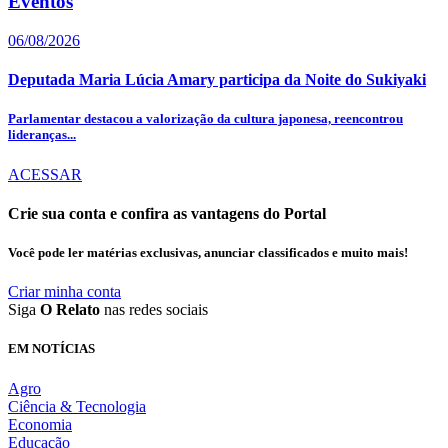
Eventos
06/08/2026
Deputada Maria Lúcia Amary participa da Noite do Sukiyaki
Parlamentar destacou a valorização da cultura japonesa, reencontrou
lideranças...
ACESSAR
Crie sua conta e confira as vantagens do Portal
Você pode ler matérias exclusivas, anunciar classificados e muito mais!
Criar minha conta
Siga
O Relato
nas redes sociais
EM NOTÍCIAS
Agro
Ciência & Tecnologia
Economia
Educação