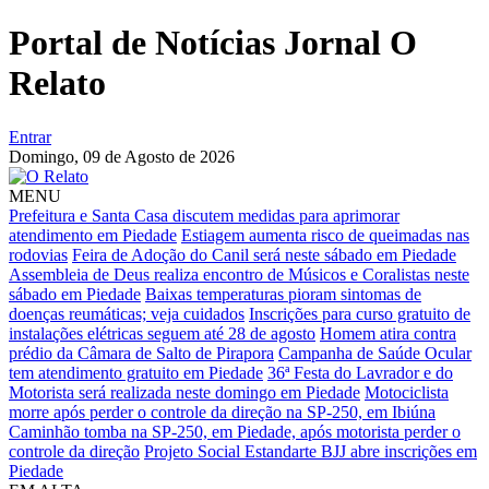
Portal de Notícias Jornal O
Relato
Entrar
Domingo,
09 de Agosto de 2026
MENU
Prefeitura e Santa Casa discutem medidas para aprimorar
atendimento em Piedade
Estiagem aumenta risco de queimadas nas
rodovias
Feira de Adoção do Canil será neste sábado em Piedade
Assembleia de Deus realiza encontro de Músicos e Coralistas neste
sábado em Piedade
Baixas temperaturas pioram sintomas de
doenças reumáticas; veja cuidados
Inscrições para curso gratuito de
instalações elétricas seguem até 28 de agosto
Homem atira contra
prédio da Câmara de Salto de Pirapora
Campanha de Saúde Ocular
tem atendimento gratuito em Piedade
36ª Festa do Lavrador e do
Motorista será realizada neste domingo em Piedade
Motociclista
morre após perder o controle da direção na SP-250, em Ibiúna
Caminhão tomba na SP-250, em Piedade, após motorista perder o
controle da direção
Projeto Social Estandarte BJJ abre inscrições em
Piedade