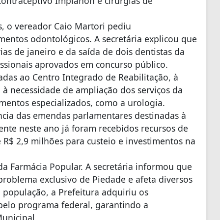
ontraceptivo Implanon e cirurgias de
, o vereador Caio Martori pediu
mentos odontológicos. A secretária explicou que
as de janeiro e da saída de dois dentistas da
issionais aprovados em concurso público.
das ao Centro Integrado de Reabilitação, à
 à necessidade de ampliação dos serviços da
mentos especializados, como a urologia.
ncia das emendas parlamentares destinadas à
ente neste ano já foram recebidos recursos de
e R$ 2,9 milhões para custeio e investimentos na
 da Farmácia Popular. A secretária informou que
problema exclusivo de Piedade e afeta diversos
à população, a Prefeitura adquiriu os
pelo programa federal, garantindo a
unicipal.