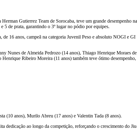
Herman Gutierrez Team de Sorocaba, teve um grande desempenho na pr
 5 de prata, garantindo o 3º lugar no pódio por equipes.
, de 16 anos, campeã na categoria Juvenil Peso e absoluto NOGI e GI fa
hany Nunes de Almeida Pedrozo (14 anos), Thiago Henrique Moraes de S
o Henrique Ribeiro Moreira (11 anos) também teve ótimo desempenho, 
ta (10 anos), Murilo Abreu (17 anos) e Valentin Tada (8 anos).
ta dedicação ao longo da competição, reforçando o crescimento do Jiu-J