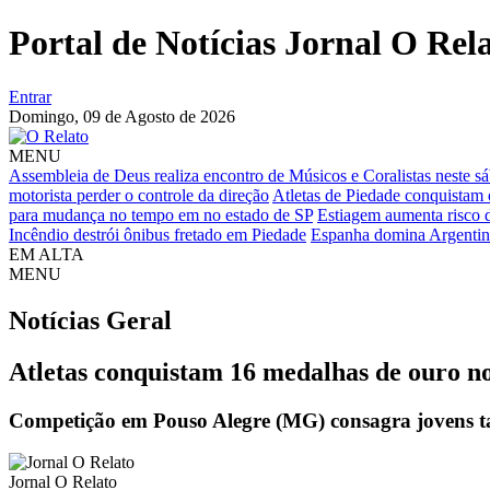
Portal de Notícias Jornal O Rel
Entrar
Domingo,
09 de Agosto de 2026
MENU
Assembleia de Deus realiza encontro de Músicos e Coralistas neste 
motorista perder o controle da direção
Atletas de Piedade conquistam 
para mudança no tempo em no estado de SP
Estiagem aumenta risco 
Incêndio destrói ônibus fretado em Piedade
Espanha domina Argentina
EM ALTA
MENU
Notícias
Geral
Atletas conquistam 16 medalhas de ouro no
Competição em Pouso Alegre (MG) consagra jovens tal
Jornal O Relato