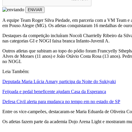
ENVIAR
A equipe Team Roger Silva Piedade, em parceria com a VM Team e a 
em Pouso Alegre (MG). Os atletas conquistaram 16 medalhas de ouro e
Destaques da competição incluíram Nocoli Charrielly Ribeiro da Silva
nas categorias GI e NOGI faixa branca Infanto-Juvenil A.
Outros atletas que subiram ao topo do pódio foram Francyelly Sthep
Alves de Moraes (11 anos) e João Otávio Costa Rosa (13 anos). Pedr
no NOGI.
Leia Também:
Deputada Maria Lúcia Amary participa da Noite do Sukiyaki
Feijoada e pedal beneficente ajudam Casa da Esperança
Defesa Civil alerta para mudança no tempo em no estado de SP
Entre os vice-campeões, destacaram-se Maria Eduarda de Oliveira Cos
Os atletas fazem parte da academia Dojo Arena Light e mostraram mui