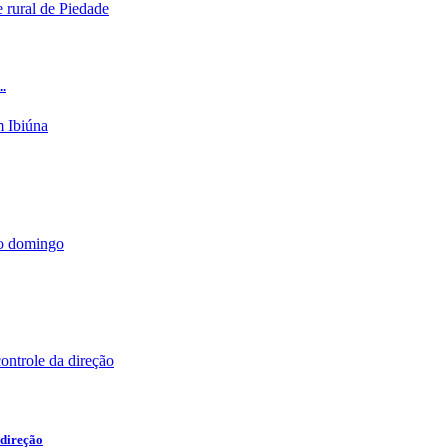
..
 direção