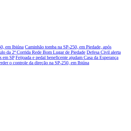
50, em Ibiúna
Caminhão tomba na SP-250, em Piedade, após
ítulo da 2ª Corrida Rede Bom Lugar de Piedade
Defesa Civil alerta
es em SP
Feijoada e pedal beneficente ajudam Casa da Esperança
erder o controle da direção na SP-250, em Ibiúna