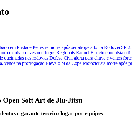
ato
sábado em Piedade
Pedestre morre após ser atropelado na Rodovia SP-2
ouro e dois bronzes nos Jogos Regionais
Raquel Barreto conquista o t
de queimadas nas rodovias
Defesa Civil alerta para chuva e ventos fort
, vence na prorrogação e leva o bi da Copa
Motociclista morre após p
 Open Soft Art de Jiu-Jitsu
entos e garante terceiro lugar por equipes