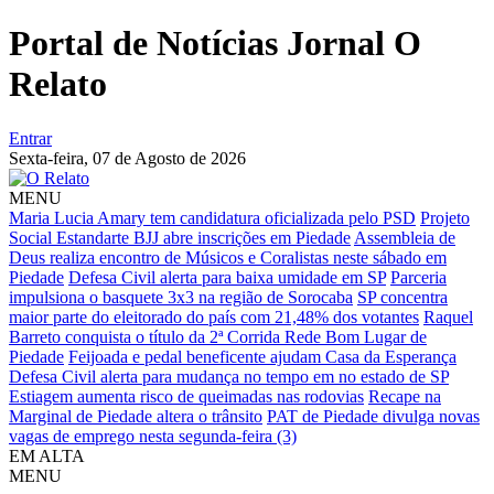
Portal de Notícias Jornal O
Relato
Entrar
Sexta-feira,
07 de Agosto de 2026
MENU
Maria Lucia Amary tem candidatura oficializada pelo PSD
Projeto
Social Estandarte BJJ abre inscrições em Piedade
Assembleia de
Deus realiza encontro de Músicos e Coralistas neste sábado em
Piedade
Defesa Civil alerta para baixa umidade em SP
Parceria
impulsiona o basquete 3x3 na região de Sorocaba
SP concentra
maior parte do eleitorado do país com 21,48% dos votantes
Raquel
Barreto conquista o título da 2ª Corrida Rede Bom Lugar de
Piedade
Feijoada e pedal beneficente ajudam Casa da Esperança
Defesa Civil alerta para mudança no tempo em no estado de SP
Estiagem aumenta risco de queimadas nas rodovias
Recape na
Marginal de Piedade altera o trânsito
PAT de Piedade divulga novas
vagas de emprego nesta segunda-feira (3)
EM ALTA
MENU