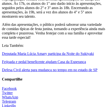
alunos. Às 17h, os alunos do 1° ano darão início às apresentações,
seguidos pelos alunos do 2° e 3° anos às 18h. Encerrando as
apresentações, às 19h, será a vez dos alunos do 4° e 5° anos
mostrarem seu talento.
Além das apresentações, o público poderá saborear uma variedade
de comidas típicas de festa junina, tornando a experiência ainda mais
completa e prazerosa. Venha festejar com a sua família e aproveitar
essa tarde especial!
Leia Também:
Deputada Maria Lúcia Amary participa da Noite do Sukiyaki
Feijoada e pedal beneficente ajudam Casa da Esperança
Defesa Civil alerta para mudança no tempo em no estado de SP
Compartilhe
Facebook
Twitter
WhatsApp
Telegram
LinkedIn