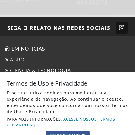
SIGA
O RELATO
NAS REDES SOCIAIS
EM NOTÍCIAS
AGRO
CIÊNCIA & TECNOLOGIA
ECONOMIA
Termos de Uso e Privacidade
EDUCAÇÃO
Esse site utiliza cookies para melhorar sua
experiência de navegação. Ao continuar o acesso,
ENTRETENIMENTO
entendemos que você concorda com nossos Termos
de Uso e Privacidade.
ESTADO DE SÃO PAULO
PARA MAIS INFORMAÇÕES,
ACESSE NOSSOS TERMOS
GERAL
CLICANDO AQUI