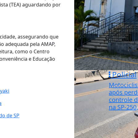
ista (TEA) aguardando por
 cidade, assegurando que
ão adequada pela AMAP,
eitura, como o Centro
Conveniência e Educação
Policial
Motocicli
yaki
após perd
controle d
a
na SP-250
do de SP