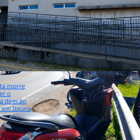
sta morre
er o
a direção
, em Ibiúna