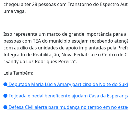
chegou a ter 28 pessoas com Transtorno do Espectro Aut
uma vaga.
Isso representa um marco de grande importância para a
pessoas com TEA do município estejam recebendo atenç
com auxílio das unidades de apoio implantadas pela Pref
Integrado de Reabilitação, Nova Pediatria e o Centro de 
"Sandy da Luz Rodrigues Pereira”.
Leia Também:
Deputada Maria Lúcia Amary participa da Noite do Suki
Feijoada e pedal beneficente ajudam Casa da Esperanç
Defesa Civil alerta para mudança no tempo em no esta