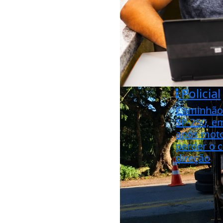
Policial
Caminhão
SP-250, e
após moto
perder o c
direção