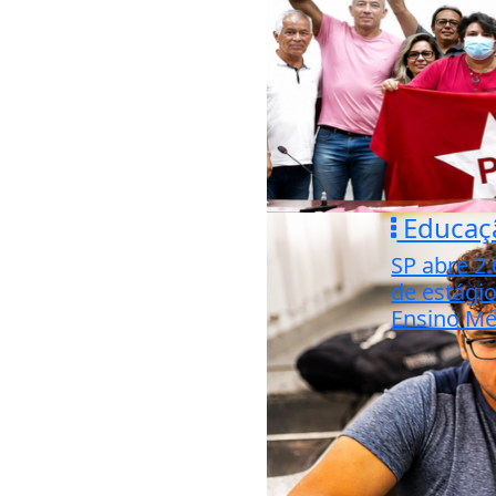
Educaç
SP abre 2
de estági
Ensino Mé