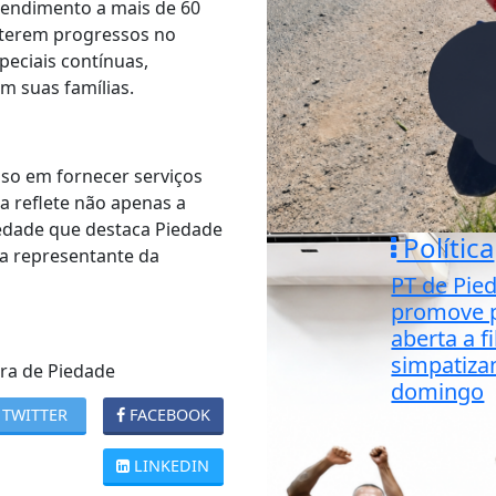
tendimento a mais de 60
bterem progressos no
eciais contínuas,
m suas famílias.
so em fornecer serviços
a reflete não apenas a
edade que destaca Piedade
Política
a representante da
PT de Pie
promove p
aberta a f
simpatiza
ra de Piedade
domingo
TWITTER
FACEBOOK
LINKEDIN