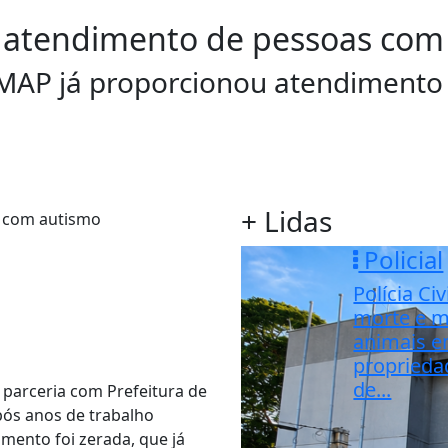
a atendimento de pessoas com
AMAP já proporcionou atendimento
+ Lidas
Policial
Polícia Civ
morte e m
animais 
proprieda
de...
 parceria com Prefeitura de
pós anos de trabalho
imento foi zerada, que já