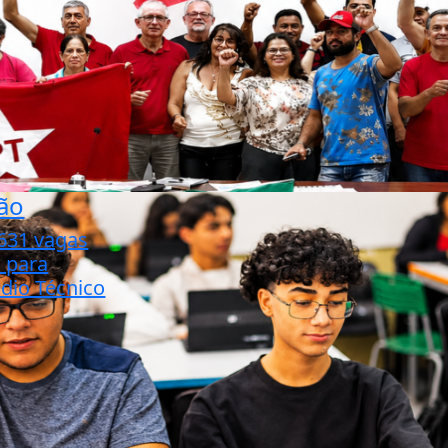
ão
.631 vagas
o para
dio Técnico