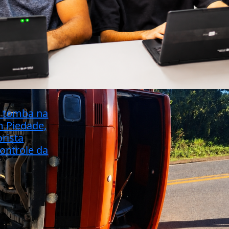
 tomba na
m Piedade,
rista
ontrole da