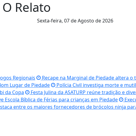
l O Relato
Sexta-feira,
07 de Agosto de 2026
Jogos Regionais
Recape na Marginal de Piedade altera o t
 Bom Lugar de Piedade
Polícia Civil investiga morte e mu
bi da Copa
Festa Julina da ASATURP reúne tradição e div
ve Escola Bíblica de Férias para crianças em Piedade
Execu
staca entre os maiores fornecedores de brócolos ninja pa