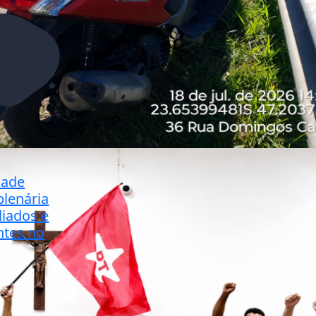
dade
lenária
iliados e
ntes no