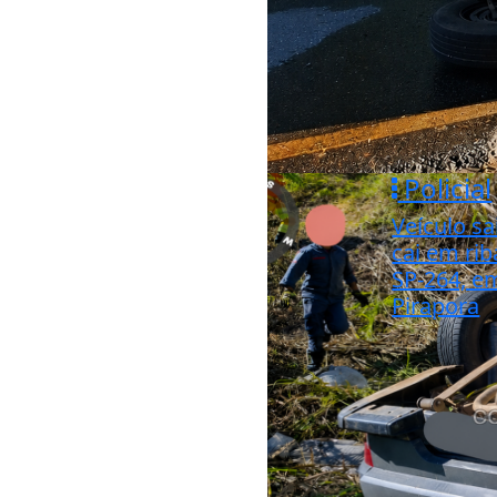
Policial
Veículo sa
cai em rib
SP-264, e
Pirapora