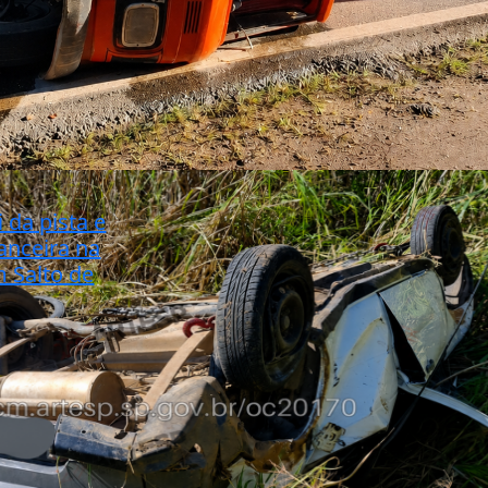
i da pista e
anceira na
m Salto de