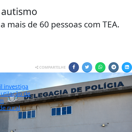
 autismo
 a mais de 60 pessoas com TEA.
COMPARTILHE
il investiga
utilação de
em
de rural