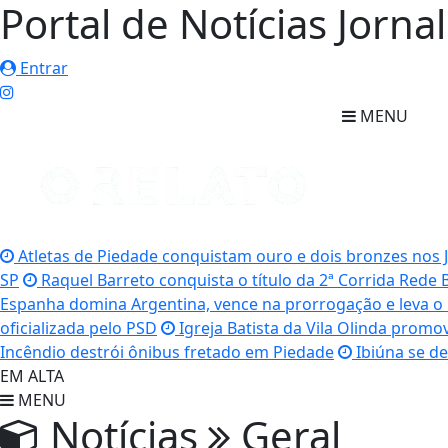
Portal de Notícias Jorna
Entrar
MENU
Atletas de Piedade conquistam ouro e dois bronzes nos 
SP
Raquel Barreto conquista o título da 2ª Corrida Rede
Espanha domina Argentina, vence na prorrogação e leva o 
oficializada pelo PSD
Igreja Batista da Vila Olinda promo
Incêndio destrói ônibus fretado em Piedade
Ibiúna se de
EM ALTA
MENU
Notícias
Geral