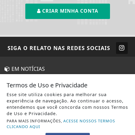
CRIAR MINHA CONTA
SIGA
O RELATO
NAS REDES SOCIAIS
EM NOTÍCIAS
AGRO
Termos de Uso e Privacidade
CIÊNCIA & TECNOLOGIA
Esse site utiliza cookies para melhorar sua
experiência de navegação. Ao continuar o acesso,
ECONOMIA
entendemos que você concorda com nossos Termos
EDUCAÇÃO
de Uso e Privacidade.
PARA MAIS INFORMAÇÕES,
ACESSE NOSSOS TERMOS
ENTRETENIMENTO
CLICANDO AQUI
ESTADO DE SÃO PAULO