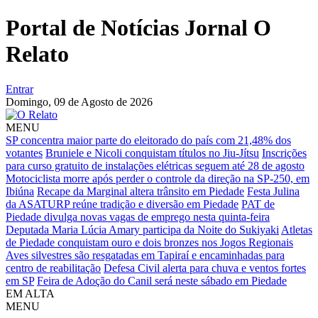
Portal de Notícias Jornal O
Relato
Entrar
Domingo,
09 de Agosto de 2026
MENU
SP concentra maior parte do eleitorado do país com 21,48% dos
votantes
Bruniele e Nicoli conquistam títulos no Jiu-Jítsu
Inscrições
para curso gratuito de instalações elétricas seguem até 28 de agosto
Motociclista morre após perder o controle da direção na SP-250, em
Ibiúna
Recape da Marginal altera trânsito em Piedade
Festa Julina
da ASATURP reúne tradição e diversão em Piedade
PAT de
Piedade divulga novas vagas de emprego nesta quinta-feira
Deputada Maria Lúcia Amary participa da Noite do Sukiyaki
Atletas
de Piedade conquistam ouro e dois bronzes nos Jogos Regionais
Aves silvestres são resgatadas em Tapiraí e encaminhadas para
centro de reabilitação
Defesa Civil alerta para chuva e ventos fortes
em SP
Feira de Adoção do Canil será neste sábado em Piedade
EM ALTA
MENU